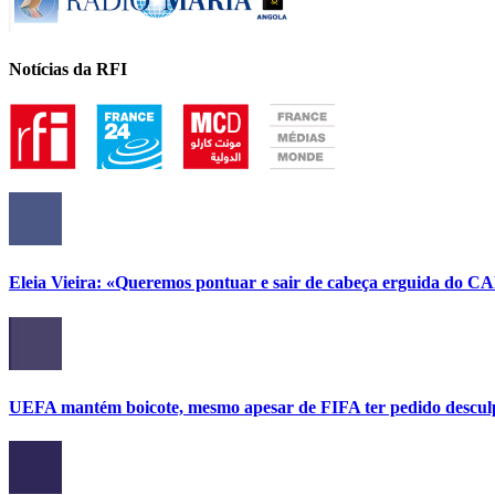
Notícias da RFI
Eleia Vieira: «Queremos pontuar e sair de cabeça erguida do C
UEFA mantém boicote, mesmo apesar de FIFA ter pedido descul