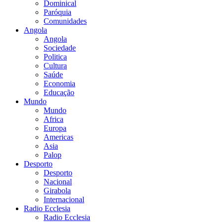
Dominical
Paróquia
Comunidades
Angola
Angola
Sociedade
Politica
Cultura
Saúde
Economia
Educação
Mundo
Mundo
Africa
Europa
Americas
Asia
Palop
Desporto
Desporto
Nacional
Girabola
Internacional
Radio Ecclesia
Radio Ecclesia