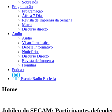
Sobre nós
Programação
Programação
África 7 Dias
Revista de Imprensa da Semana
Matria
Discurso directo
Audio
Audio
Visao Jornalistica
Debate Informativo
Noticiários
Discurso Directo
Revista de Imprensa
Homilias
Podcast
Escute Radio Ecclesia
Home
Jubileu do SECAM: Participantes defendem