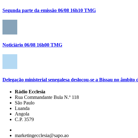
Segunda parte da emissão 06/08 16h10 TMG
Noticiário 06/08 16h00 TMG
Delegação ministerial senegalesa deslocou-se a Bissau no âmbi
Rádio Ecclesia
Rua Commandante Bula N.º 118
São Paulo
Luanda
Angola
C.P. 3579
marketingecclesia@sapo.ao