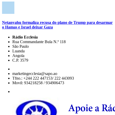
Netanyahu formaliza recusa do plano de Trump para desarmar
o Hamas e Israel deixar Gaza
Rádio Ecclesia
Rua Commandante Bula N.º 118
São Paulo
Luanda
Angola
C.P. 3579
marketingecclesia@sapo.ao
Tfno.: +244 222 447153/ 222 443093
Movil: 934218258 / 934906473