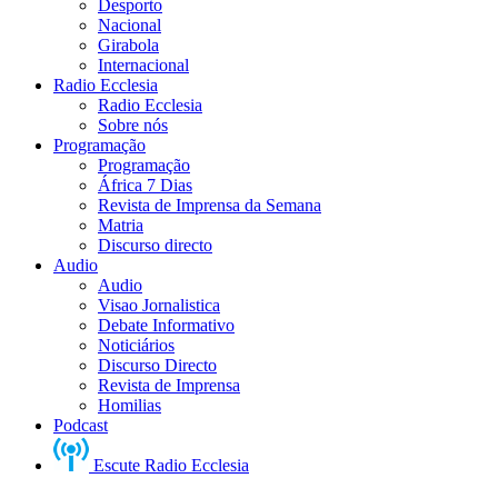
Desporto
Nacional
Girabola
Internacional
Radio Ecclesia
Radio Ecclesia
Sobre nós
Programação
Programação
África 7 Dias
Revista de Imprensa da Semana
Matria
Discurso directo
Audio
Audio
Visao Jornalistica
Debate Informativo
Noticiários
Discurso Directo
Revista de Imprensa
Homilias
Podcast
Escute Radio Ecclesia