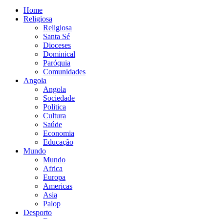
Home
Religiosa
Religiosa
Santa Sé
Dioceses
Dominical
Paróquia
Comunidades
Angola
Angola
Sociedade
Politica
Cultura
Saúde
Economia
Educação
Mundo
Mundo
Africa
Europa
Americas
Asia
Palop
Desporto