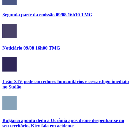
Segunda parte da emissão 09/08 16h10 TMG
Noticiário 09/08 16h00 TMG
Leão XIV pede corredores humanitários e cessar-fogo imediato
no Sudão
Bulgária aponta dedo à Ucrânia após drone despenhar-se no
seu território, Kiev fala em acidente