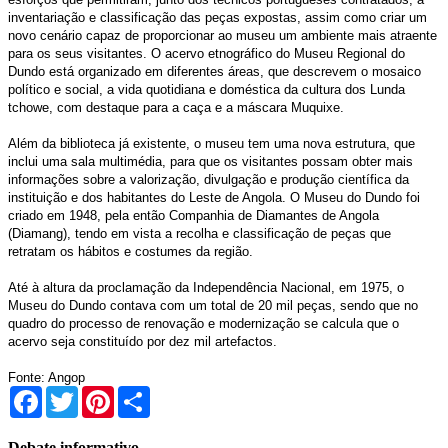
inventariação e classificação das peças expostas, assim como criar um
novo cenário capaz de proporcionar ao museu um ambiente mais atraente
para os seus visitantes. O acervo etnográfico do Museu Regional do
Dundo está organizado em diferentes áreas, que descrevem o mosaico
político e social, a vida quotidiana e doméstica da cultura dos Lunda
tchowe, com destaque para a caça e a máscara Muquixe.
Além da biblioteca já existente, o museu tem uma nova estrutura, que
inclui uma sala multimédia, para que os visitantes possam obter mais
informações sobre a valorização, divulgação e produção científica da
instituição e dos habitantes do Leste de Angola. O Museu do Dundo foi
criado em 1948, pela então Companhia de Diamantes de Angola
(Diamang), tendo em vista a recolha e classificação de peças que
retratam os hábitos e costumes da região.
Até à altura da proclamação da Independência Nacional, em 1975, o
Museu do Dundo contava com um total de 20 mil peças, sendo que no
quadro do processo de renovação e modernização se calcula que o
acervo seja constituído por dez mil artefactos.
Fonte: Angop
Facebook
Twitter
Pinterest
Share
Debate informativo