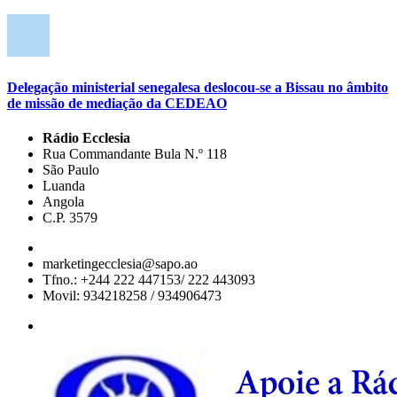
Delegação ministerial senegalesa deslocou-se a Bissau no âmbito
de missão de mediação da CEDEAO
Rádio Ecclesia
Rua Commandante Bula N.º 118
São Paulo
Luanda
Angola
C.P. 3579
marketingecclesia@sapo.ao
Tfno.: +244 222 447153/ 222 443093
Movil: 934218258 / 934906473