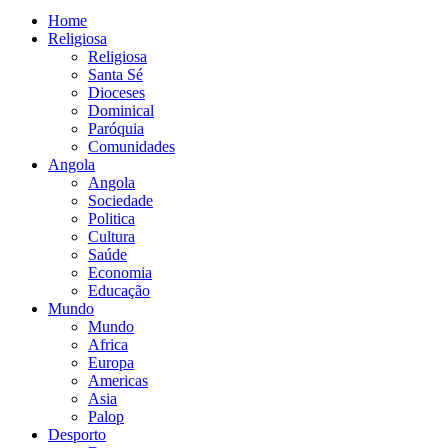
Home
Religiosa
Religiosa
Santa Sé
Dioceses
Dominical
Paróquia
Comunidades
Angola
Angola
Sociedade
Politica
Cultura
Saúde
Economia
Educação
Mundo
Mundo
Africa
Europa
Americas
Asia
Palop
Desporto