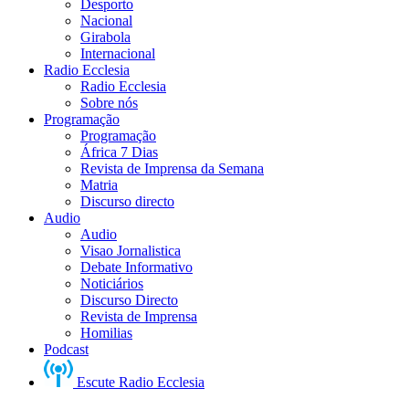
Desporto
Nacional
Girabola
Internacional
Radio Ecclesia
Radio Ecclesia
Sobre nós
Programação
Programação
África 7 Dias
Revista de Imprensa da Semana
Matria
Discurso directo
Audio
Audio
Visao Jornalistica
Debate Informativo
Noticiários
Discurso Directo
Revista de Imprensa
Homilias
Podcast
Escute Radio Ecclesia