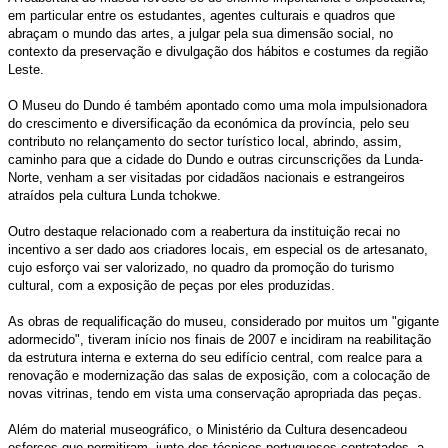
em particular entre os estudantes, agentes culturais e quadros que
abraçam o mundo das artes, a julgar pela sua dimensão social, no
contexto da preservação e divulgação dos hábitos e costumes da região
Leste.
O Museu do Dundo é também apontado como uma mola impulsionadora
do crescimento e diversificação da económica da província, pelo seu
contributo no relançamento do sector turístico local, abrindo, assim,
caminho para que a cidade do Dundo e outras circunscrições da Lunda-
Norte, venham a ser visitadas por cidadãos nacionais e estrangeiros
atraídos pela cultura Lunda tchokwe.
Outro destaque relacionado com a reabertura da instituição recai no
incentivo a ser dado aos criadores locais, em especial os de artesanato,
cujo esforço vai ser valorizado, no quadro da promoção do turismo
cultural, com a exposição de peças por eles produzidas.
As obras de requalificação do museu, considerado por muitos um "gigante
adormecido", tiveram início nos finais de 2007 e incidiram na reabilitação
da estrutura interna e externa do seu edifício central, com realce para a
renovação e modernização das salas de exposição, com a colocação de
novas vitrinas, tendo em vista uma conservação apropriada das peças.
Além do material museográfico, o Ministério da Cultura desencadeou
esforços que permitiram, junto dos técnicos portugueses contratados, a