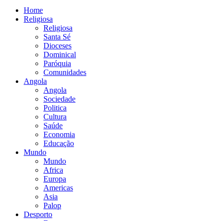
Home
Religiosa
Religiosa
Santa Sé
Dioceses
Dominical
Paróquia
Comunidades
Angola
Angola
Sociedade
Politica
Cultura
Saúde
Economia
Educação
Mundo
Mundo
Africa
Europa
Americas
Asia
Palop
Desporto