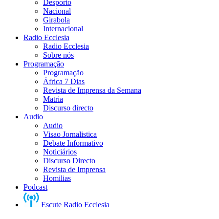
Desporto
Nacional
Girabola
Internacional
Radio Ecclesia
Radio Ecclesia
Sobre nós
Programação
Programação
África 7 Dias
Revista de Imprensa da Semana
Matria
Discurso directo
Audio
Audio
Visao Jornalistica
Debate Informativo
Noticiários
Discurso Directo
Revista de Imprensa
Homilias
Podcast
Escute Radio Ecclesia