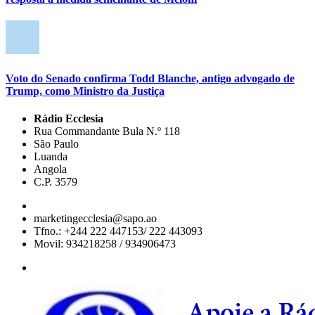
Voto do Senado confirma Todd Blanche, antigo advogado de
Trump, como Ministro da Justiça
Rádio Ecclesia
Rua Commandante Bula N.º 118
São Paulo
Luanda
Angola
C.P. 3579
marketingecclesia@sapo.ao
Tfno.: +244 222 447153/ 222 443093
Movil: 934218258 / 934906473