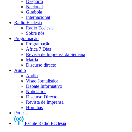
Desporto
Nacional
Girabola
Internacional
Radio Ecclesia
Radio Ecclesia
Sobre nós
Programação
Programação
África 7 Dias
Revista de Imprensa da Semana
Matria
Discurso directo
Audio
Audio
Visao Jornalistica
Debate Informativo
Noticiários
Discurso Directo
Revista de Imprensa
Homilias
Podcast
Escute Radio Ecclesia