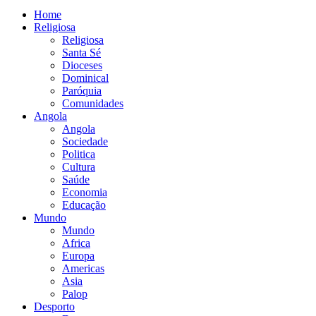
Home
Religiosa
Religiosa
Santa Sé
Dioceses
Dominical
Paróquia
Comunidades
Angola
Angola
Sociedade
Politica
Cultura
Saúde
Economia
Educação
Mundo
Mundo
Africa
Europa
Americas
Asia
Palop
Desporto