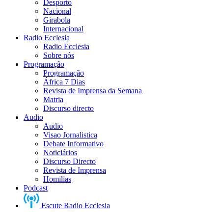
Desporto
Nacional
Girabola
Internacional
Radio Ecclesia
Radio Ecclesia
Sobre nós
Programação
Programação
África 7 Dias
Revista de Imprensa da Semana
Matria
Discurso directo
Audio
Audio
Visao Jornalistica
Debate Informativo
Noticiários
Discurso Directo
Revista de Imprensa
Homilias
Podcast
Escute Radio Ecclesia