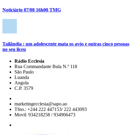
Noticiário 07/08 16h00 TMG
Tailândia : um adolescente mata os avós e outras cinco pessoas
no seu liceu
Rádio Ecclesia
Rua Commandante Bula N.º 118
São Paulo
Luanda
Angola
C.P. 3579
marketingecclesia@sapo.ao
Tfno.: +244 222 447153/ 222 443093
Movil: 934218258 / 934906473