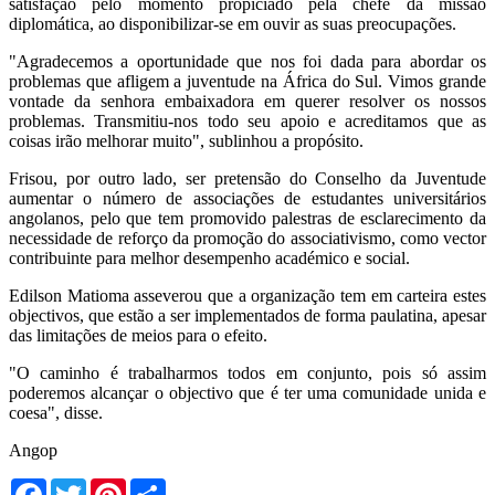
satisfação pelo momento propiciado pela chefe da missão
diplomática, ao disponibilizar-se em ouvir as suas preocupações.
"Agradecemos a oportunidade que nos foi dada para abordar os
problemas que afligem a juventude na África do Sul. Vimos grande
vontade da senhora embaixadora em querer resolver os nossos
problemas. Transmitiu-nos todo seu apoio e acreditamos que as
coisas irão melhorar muito", sublinhou a propósito.
Frisou, por outro lado, ser pretensão do Conselho da Juventude
aumentar o número de associações de estudantes universitários
angolanos, pelo que tem promovido palestras de esclarecimento da
necessidade de reforço da promoção do associativismo, como vector
contribuinte para melhor desempenho académico e social.
Edilson Matioma asseverou que a organização tem em carteira estes
objectivos, que estão a ser implementados de forma paulatina, apesar
das limitações de meios para o efeito.
"O caminho é trabalharmos todos em conjunto, pois só assim
poderemos alcançar o objectivo que é ter uma comunidade unida e
coesa", disse.
Angop
Facebook
Twitter
Pinterest
Share