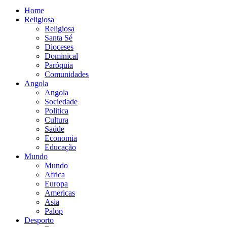
Home
Religiosa
Religiosa
Santa Sé
Dioceses
Dominical
Paróquia
Comunidades
Angola
Angola
Sociedade
Politica
Cultura
Saúde
Economia
Educação
Mundo
Mundo
Africa
Europa
Americas
Asia
Palop
Desporto