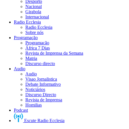
Desporto
Nacional
Girabola
Internacional
Radio Ecclesia
Radio Ecclesia
Sobre nós
Programação
Programação
África 7 Dias
Revista de Imprensa da Semana
Matria
Discurso directo
Audio
Audio
Visao Jornalistica
Debate Informativo
Noticiários
Discurso Directo
Revista de Imprensa
Homilias
Podcast
Escute Radio Ecclesia