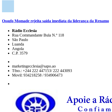
Ossufo Momade rejeita saída imediata da liderança da Renamo
Rádio Ecclesia
Rua Commandante Bula N.º 118
São Paulo
Luanda
Angola
C.P. 3579
marketingecclesia@sapo.ao
Tfno.: +244 222 447153/ 222 443093
Movil: 934218258 / 934906473