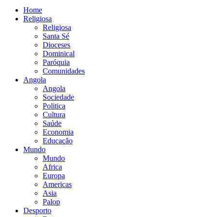
Home
Religiosa
Religiosa
Santa Sé
Dioceses
Dominical
Paróquia
Comunidades
Angola
Angola
Sociedade
Politica
Cultura
Saúde
Economia
Educação
Mundo
Mundo
Africa
Europa
Americas
Asia
Palop
Desporto