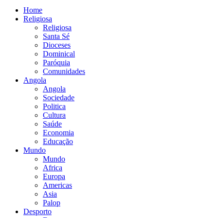
Home
Religiosa
Religiosa
Santa Sé
Dioceses
Dominical
Paróquia
Comunidades
Angola
Angola
Sociedade
Politica
Cultura
Saúde
Economia
Educação
Mundo
Mundo
Africa
Europa
Americas
Asia
Palop
Desporto