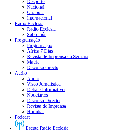
Desporto
Nacional
Girabola
Internacional
Radio Ecclesia
Radio Ecclesia
Sobre nós
Programação
Programação
África 7 Dias
Revista de Imprensa da Semana
Matria
Discurso directo
Audio
Audio
Visao Jornalistica
Debate Informativo
Noticiários
Discurso Directo
Revista de Imprensa
Homilias
Podcast
Escute Radio Ecclesia