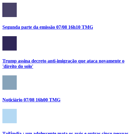
Segunda parte da emissão 07/08 16h10 TMG
Trump assina decreto anti-imigração que ataca novamente o
'direito do solo'
Noticiário 07/08 16h00 TMG
Tailândia : um adolescente mata os avós e outras cinco pessoas