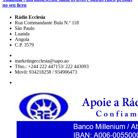
no seu liceu
Rádio Ecclesia
Rua Commandante Bula N.º 118
São Paulo
Luanda
Angola
C.P. 3579
marketingecclesia@sapo.ao
Tfno.: +244 222 447153/ 222 443093
Movil: 934218258 / 934906473