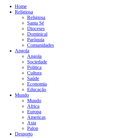
Home
Religiosa
Religiosa
Santa Sé
Dioceses
Dominical
Paróquia
Comunidades
Angola
Angola
Sociedade
Politica
Cultura
Saúde
Economia
Educação
Mundo
Mundo
Africa
Europa
Americas
Asia
Palop
Desporto