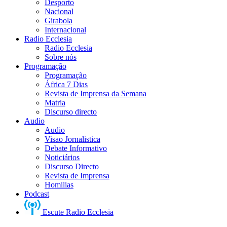
Desporto
Nacional
Girabola
Internacional
Radio Ecclesia
Radio Ecclesia
Sobre nós
Programação
Programação
África 7 Dias
Revista de Imprensa da Semana
Matria
Discurso directo
Audio
Audio
Visao Jornalistica
Debate Informativo
Noticiários
Discurso Directo
Revista de Imprensa
Homilias
Podcast
Escute Radio Ecclesia