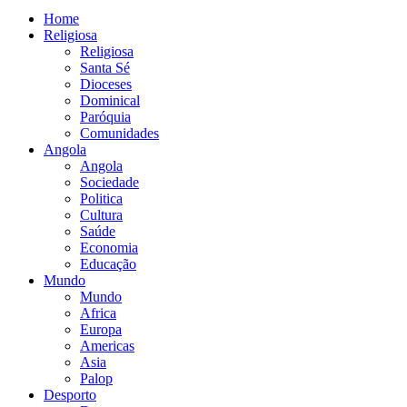
Home
Religiosa
Religiosa
Santa Sé
Dioceses
Dominical
Paróquia
Comunidades
Angola
Angola
Sociedade
Politica
Cultura
Saúde
Economia
Educação
Mundo
Mundo
Africa
Europa
Americas
Asia
Palop
Desporto