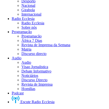
Desporto
Nacional
Girabola
Internacional
Radio Ecclesia
Radio Ecclesia
Sobre nós
Programação
Programação
África 7 Dias
Revista de Imprensa da Semana
Matria
Discurso directo
Audio
Audio
Visao Jornalistica
Debate Informativo
Noticiários
Discurso Directo
Revista de Imprensa
Homilias
Podcast
Escute Radio Ecclesia