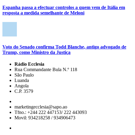
Espanha passa a efectuar controlos a quem vem de Itália em
resposta a medida semelhante de Meloni
Voto do Senado confirma Todd Blanche, antigo advogado de
Trump, como Ministro da Justiça
Rádio Ecclesia
Rua Commandante Bula N.º 118
São Paulo
Luanda
Angola
C.P. 3579
marketingecclesia@sapo.ao
Tfno.: +244 222 447153/ 222 443093
Movil: 934218258 / 934906473