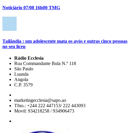
Noticiário 07/08 16h00 TMG
Tailândia : um adolescente mata os avós e outras cinco pessoas
no seu liceu
Rádio Ecclesia
Rua Commandante Bula N.º 118
São Paulo
Luanda
Angola
C.P. 3579
marketingecclesia@sapo.ao
Tfno.: +244 222 447153/ 222 443093
Movil: 934218258 / 934906473