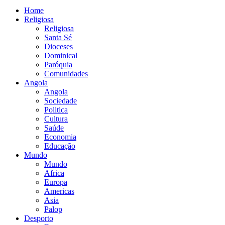
Home
Religiosa
Religiosa
Santa Sé
Dioceses
Dominical
Paróquia
Comunidades
Angola
Angola
Sociedade
Politica
Cultura
Saúde
Economia
Educação
Mundo
Mundo
Africa
Europa
Americas
Asia
Palop
Desporto