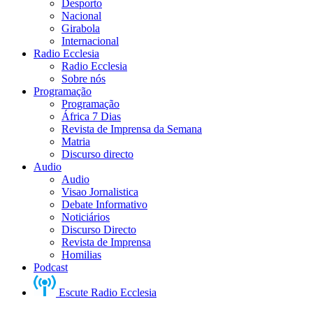
Desporto
Nacional
Girabola
Internacional
Radio Ecclesia
Radio Ecclesia
Sobre nós
Programação
Programação
África 7 Dias
Revista de Imprensa da Semana
Matria
Discurso directo
Audio
Audio
Visao Jornalistica
Debate Informativo
Noticiários
Discurso Directo
Revista de Imprensa
Homilias
Podcast
Escute Radio Ecclesia