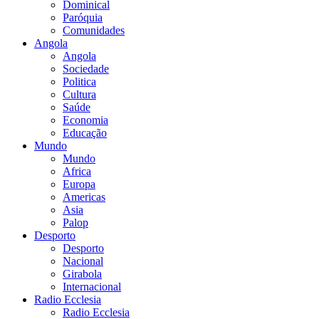
Dominical
Paróquia
Comunidades
Angola
Angola
Sociedade
Politica
Cultura
Saúde
Economia
Educação
Mundo
Mundo
Africa
Europa
Americas
Asia
Palop
Desporto
Desporto
Nacional
Girabola
Internacional
Radio Ecclesia
Radio Ecclesia