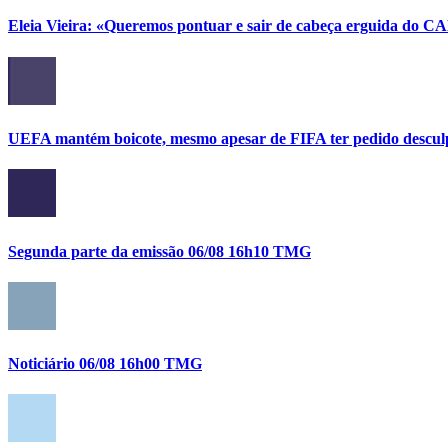
Eleia Vieira: «Queremos pontuar e sair de cabeça erguida do C
UEFA mantém boicote, mesmo apesar de FIFA ter pedido descul
Segunda parte da emissão 06/08 16h10 TMG
Noticiário 06/08 16h00 TMG