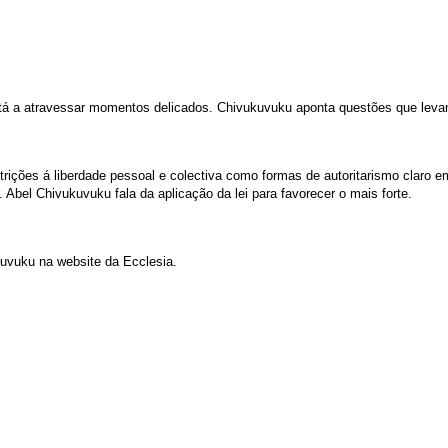
stá a atravessar momentos delicados. Chivukuvuku aponta questões que levam
trições á liberdade pessoal e colectiva como formas de autoritarismo claro e
. Abel Chivukuvuku fala da aplicação da lei para favorecer o mais forte.
uvuku na website da Eccles
ia.