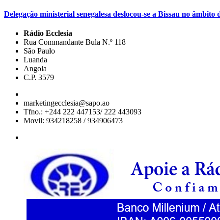
Delegação ministerial senegalesa deslocou-se a Bissau no âmbi
Rádio Ecclesia
Rua Commandante Bula N.º 118
São Paulo
Luanda
Angola
C.P. 3579
marketingecclesia@sapo.ao
Tfno.: +244 222 447153/ 222 443093
Movil: 934218258 / 934906473