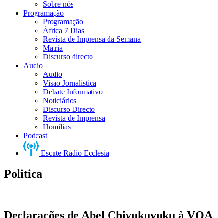
Sobre nós
Programação
Programação
África 7 Dias
Revista de Imprensa da Semana
Matria
Discurso directo
Audio
Audio
Visao Jornalistica
Debate Informativo
Noticiários
Discurso Directo
Revista de Imprensa
Homilias
Podcast
Escute Radio Ecclesia
Politica
Declarações de Abel Chivukuvuku à VOA