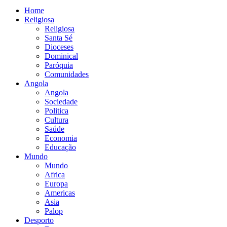
Home
Religiosa
Religiosa
Santa Sé
Dioceses
Dominical
Paróquia
Comunidades
Angola
Angola
Sociedade
Politica
Cultura
Saúde
Economia
Educação
Mundo
Mundo
Africa
Europa
Americas
Asia
Palop
Desporto