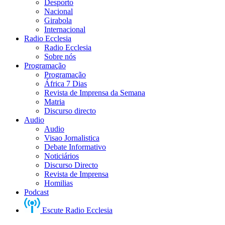
Desporto
Nacional
Girabola
Internacional
Radio Ecclesia
Radio Ecclesia
Sobre nós
Programação
Programação
África 7 Dias
Revista de Imprensa da Semana
Matria
Discurso directo
Audio
Audio
Visao Jornalistica
Debate Informativo
Noticiários
Discurso Directo
Revista de Imprensa
Homilias
Podcast
Escute Radio Ecclesia