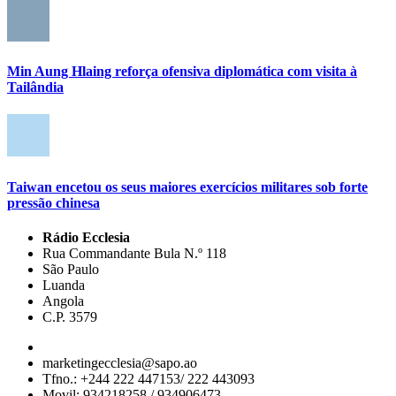
Min Aung Hlaing reforça ofensiva diplomática com visita à
Tailândia
Taiwan encetou os seus maiores exercícios militares sob forte
pressão chinesa
Rádio Ecclesia
Rua Commandante Bula N.º 118
São Paulo
Luanda
Angola
C.P. 3579
marketingecclesia@sapo.ao
Tfno.: +244 222 447153/ 222 443093
Movil: 934218258 / 934906473