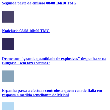
Segunda parte da emissão 08/08 16h10 TMG
Noticiário 08/08 16h00 TMG
Drone com "grande quantidade de explosivos" despenha-se na
Bulgária "sem fazer vítimas"
Espanha passa a efectuar controlos a quem vem de Itália em
resposta a medida semelhante de Meloni