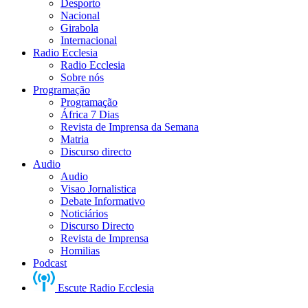
Desporto
Nacional
Girabola
Internacional
Radio Ecclesia
Radio Ecclesia
Sobre nós
Programação
Programação
África 7 Dias
Revista de Imprensa da Semana
Matria
Discurso directo
Audio
Audio
Visao Jornalistica
Debate Informativo
Noticiários
Discurso Directo
Revista de Imprensa
Homilias
Podcast
Escute Radio Ecclesia