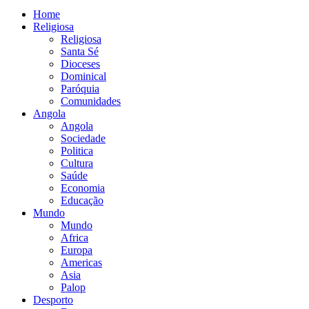
Home
Religiosa
Religiosa
Santa Sé
Dioceses
Dominical
Paróquia
Comunidades
Angola
Angola
Sociedade
Politica
Cultura
Saúde
Economia
Educação
Mundo
Mundo
Africa
Europa
Americas
Asia
Palop
Desporto