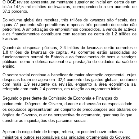
O OGE revisto apresenta um montante superior ao inicial em cerca de um
bilião 147,5 mil milhões de kwanzas, correspondendo a um aumento de
37,1 porcento.
Do volume global das receitas, três triliões de kwanzas são fiscais, das
quais 77 porcento são petrolíferas e apenas três porcento do sector não
petrolifero. A amortização de empréstimos concedidos, a venda de activos
e os financiamentos contribuem com receitas de cerca de 1.2 triliões de
kwanzas.
Quanto às despesas públicas, 2.4 triliões de kwanzas serão correntes e
1.8 triliões de kwanzas de capital. As correntes estão associadas ao
funcionamento normal do Estado e ao fornecimento de bens e serviços
públicos, como a defesa nacional e a prestação de cuidados da saúde e
ensino.
O sector social continua a beneficar de maior afectação orçamental, cujas
despesas fixam-se agora em 32,4 porcento dos gastos globais, contando
com mais 1,9 resultante da revisão, enquanto a área económica sai
reforçada com mais 2.4 porcento, em relação ao orçamento inicial.
Segundo o presidente da Comissão de Economia e Finanças do
parlamento, Diógenes de Oliveira, durante a discussão na especialidade
os deputados apresentaram um conjunto de preocupações aos titulares de
órgãos do Governo, quer na perspectiva do orçamento, quer naquilo que
constitui as inquietações dos parceiros sociais.
Apesar da exiguidade de tempo, referiu, foi possível ouvir todos os
ministros e outros responsáveis das unidades orçamentais do Governo.