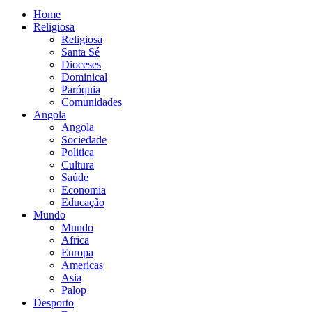
Home
Religiosa
Religiosa
Santa Sé
Dioceses
Dominical
Paróquia
Comunidades
Angola
Angola
Sociedade
Politica
Cultura
Saúde
Economia
Educação
Mundo
Mundo
Africa
Europa
Americas
Asia
Palop
Desporto