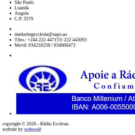
São Paulo
Luanda
Angola
C.P. 3579
marketingecclesia@sapo.ao
Tfno.: +244 222 447153/ 222 443093
Movil: 934218258 / 934906473
copyright © 2026 - Rádio Ecclesia
website by
webwolf