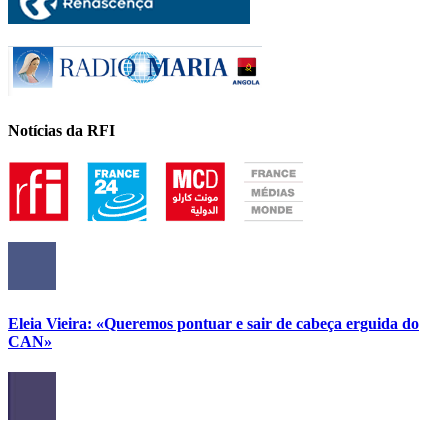
Notícias da RFI
Eleia Vieira: «Queremos pontuar e sair de cabeça erguida do
CAN»