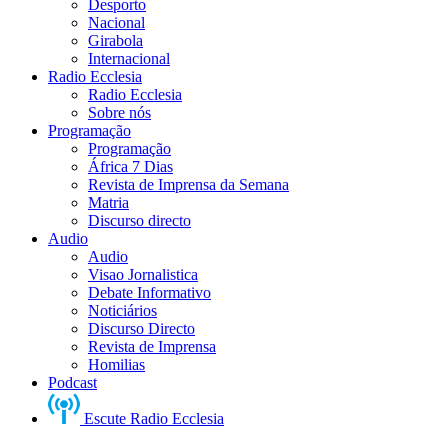
Desporto
Nacional
Girabola
Internacional
Radio Ecclesia
Radio Ecclesia
Sobre nós
Programação
Programação
África 7 Dias
Revista de Imprensa da Semana
Matria
Discurso directo
Audio
Audio
Visao Jornalistica
Debate Informativo
Noticiários
Discurso Directo
Revista de Imprensa
Homilias
Podcast
Escute Radio Ecclesia