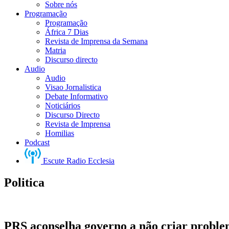
Sobre nós
Programação
Programação
África 7 Dias
Revista de Imprensa da Semana
Matria
Discurso directo
Audio
Audio
Visao Jornalistica
Debate Informativo
Noticiários
Discurso Directo
Revista de Imprensa
Homilias
Podcast
Escute Radio Ecclesia
Politica
PRS aconselha governo a não criar problem