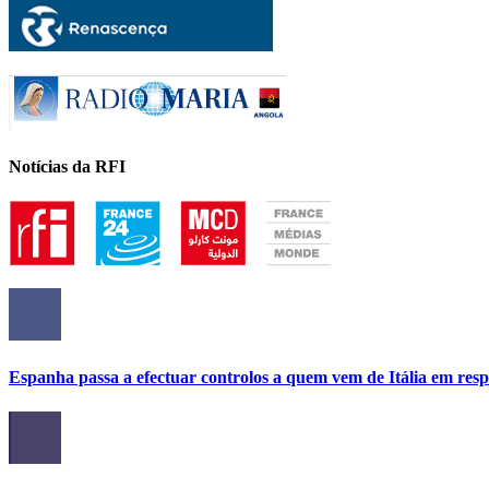
Notícias da RFI
Espanha passa a efectuar controlos a quem vem de Itália em res