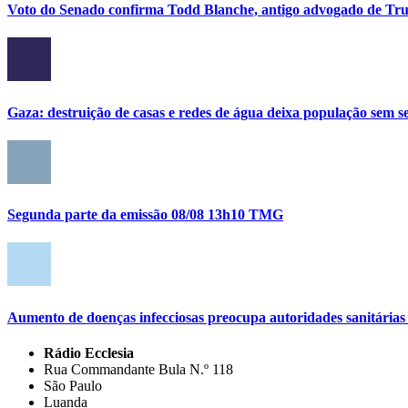
Voto do Senado confirma Todd Blanche, antigo advogado de Tru
Gaza: destruição de casas e redes de água deixa população sem se
Segunda parte da emissão 08/08 13h10 TMG
Aumento de doenças infecciosas preocupa autoridades sanitária
Rádio Ecclesia
Rua Commandante Bula N.º 118
São Paulo
Luanda