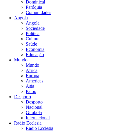
Dominical
Paróquia
Comunidades
Angola
Angola
Sociedade
Politica
Cultura
Saúde
Economia
Educação
Mundo
Mundo
Africa
Europa
Americas
Asia
Palop
Desporto
Desporto
Nacional
Girabola
Internacional
Radio Ecclesia
Radio Ecclesia