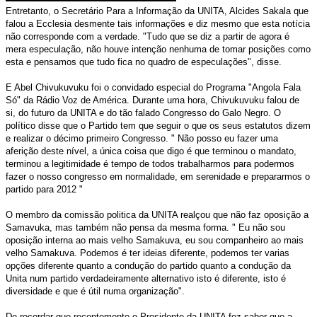
Entretanto, o Secretário Para a Informação da UNITA, Alcides Sakala que
falou a Ecclesia desmente tais informações e diz mesmo que esta notícia
não corresponde com a verdade. "Tudo que se diz a partir de agora é
mera especulação, não houve intenção nenhuma de tomar posições como
esta e pensamos que tudo fica no quadro de especulações", disse.
E Abel Chivukuvuku foi o convidado especial do Programa "Angola Fala
Só" da Rádio Voz de América. Durante uma hora, Chivukuvuku falou de
si, do futuro da UNITA e do tão falado Congresso do Galo Negro. O
político disse que o Partido tem que seguir o que os seus estatutos dizem
e realizar o décimo primeiro Congresso. " Não posso eu fazer uma
aferição deste nível, a única coisa que digo é que terminou o mandato,
terminou a legitimidade é tempo de todos trabalharmos para podermos
fazer o nosso congresso em normalidade, em serenidade e prepararmos o
partido para 2012 "
O membro da comissão politica da UNITA realçou que não faz oposição a
Samavuka, mas também não pensa da mesma forma. " Eu não sou
oposição interna ao mais velho Samakuva, eu sou companheiro ao mais
velho Samakuva. Podemos é ter ideias diferente, podemos ter varias
opções diferente quanto a condução do partido quanto a condução da
Unita num partido verdadeiramente alternativo isto é diferente, isto é
diversidade e que é útil numa organização".
De recordar que recentemente o Presidente da UNITA fez saber que a