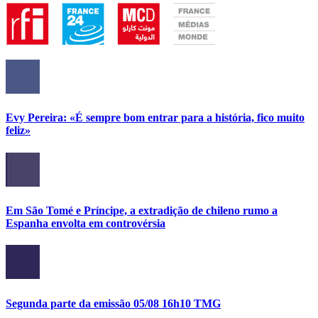
Evy Pereira: «É sempre bom entrar para a história, fico muito
feliz»
Em São Tomé e Príncipe, a extradição de chileno rumo a
Espanha envolta em controvérsia
Segunda parte da emissão 05/08 16h10 TMG