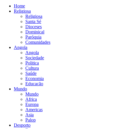
Home
Religiosa
Religiosa
Santa Sé
Dioceses
Dominical
Paróquia
Comunidades
Angola
Angola
Sociedade
Politica
Cultura
Saúde
Economia
Educação
Mundo
Mundo
Africa
Europa
Americas
Asia
Palop
Desporto