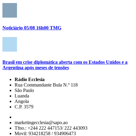
Noticiário 05/08 16h00 TMG
Brasil em crise diplomática aberta com os Estados Unidos e a
Argentina após meses de tensões
Rádio Ecclesia
Rua Commandante Bula N.º 118
São Paulo
Luanda
Angola
C.P. 3579
marketingecclesia@sapo.ao
Tfno.: +244 222 447153/ 222 443093
Movil: 934218258 / 934906473