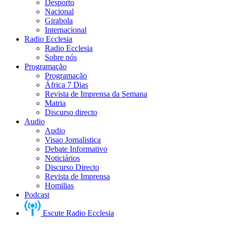
Desporto
Nacional
Girabola
Internacional
Radio Ecclesia
Radio Ecclesia
Sobre nós
Programação
Programação
África 7 Dias
Revista de Imprensa da Semana
Matria
Discurso directo
Audio
Audio
Visao Jornalistica
Debate Informativo
Noticiários
Discurso Directo
Revista de Imprensa
Homilias
Podcast
Escute Radio Ecclesia