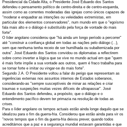
Presidencial da Cidade Alta, o Presidente José Eduardo dos Santos
defendeu o pensamento político de centro-direita e de centro-esquerda,
assim como as correntes moderadas das igrejas como únicos capazes de
"moderar e enquadrar as intenções ou veleidades extremistas, em
particular dos elementos conservadores", num mundo em que o "egoísmo
fala mais alto e o diálogo é substituído pela força de vontade do mais
forte".
O líder angolano considerou que "há ainda um longo período a percorrer"
até "construir a confiança global em todas as nações pelo diálogo (...),
sem que nenhuma tenha receio de ser humilhada ou subalternizada por
outra". José Eduardo dos Santos convidou os diplomatas a reflectirem
sobre como inverter a lógica que se vive no mundo actual em que "quem
é mais forte impõe a sua vontade aos outros, quem é fraco trabalha para
se tornar forte e imitar ou vingar-se do mais forte".
Segundo J.A. O Presidente voltou a falar do perigo que representam as
ingerências externas nos assuntos internos de Estados soberanos,
considerando-as "sempre susceptíveis de minar as relações e criar
traumas e suspeições muitas vezes difíceis de ultrapassar". José
Eduardo dos Santos defendeu, a propósito, que o diálogo e o
entendimento pacífico devem ter primazia na resolução de todas as
crises.
Para o líder angolano os tempos actuais estão ainda longe daquilo que se
idealizou para o fim da guerra-fria. Considerou que estão ainda para vir os
"novos tempos que o fim da guerra-fria deixou prever, quando todos
acreditámos que a paz e a segurança mundial estavam garantidas e que