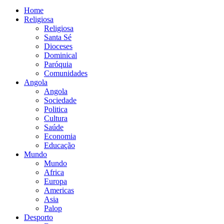
Home
Religiosa
Religiosa
Santa Sé
Dioceses
Dominical
Paróquia
Comunidades
Angola
Angola
Sociedade
Politica
Cultura
Saúde
Economia
Educação
Mundo
Mundo
Africa
Europa
Americas
Asia
Palop
Desporto