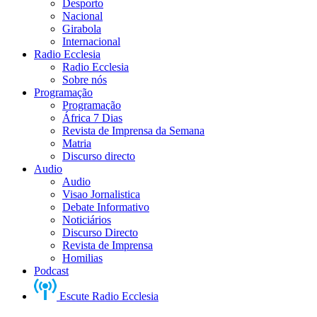
Desporto
Nacional
Girabola
Internacional
Radio Ecclesia
Radio Ecclesia
Sobre nós
Programação
Programação
África 7 Dias
Revista de Imprensa da Semana
Matria
Discurso directo
Audio
Audio
Visao Jornalistica
Debate Informativo
Noticiários
Discurso Directo
Revista de Imprensa
Homilias
Podcast
Escute Radio Ecclesia