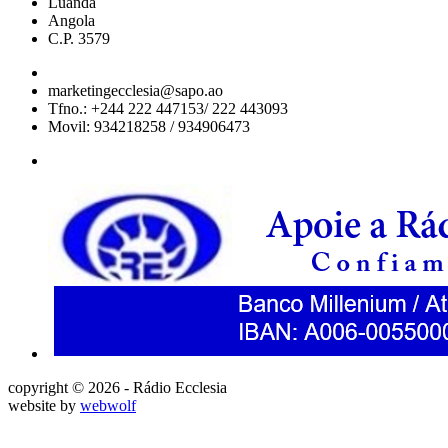
Luanda
Angola
C.P. 3579
marketingecclesia@sapo.ao
Tfno.: +244 222 447153/ 222 443093
Movil: 934218258 / 934906473
copyright © 2026 - Rádio Ecclesia
website by
webwolf