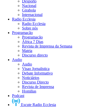
Desporto
Nacional
Girabola
Internacional
Radio Ecclesia
Radio Ecclesia
Sobre nós
Programação
Programação
África 7 Dias
Revista de Imprensa da Semana
Matria
Discurso directo
Audio
Audio
Visao Jornalistica
Debate Informativo
Noticiários
Discurso Directo
Revista de Imprensa
Homilias
Podcast
Escute Radio Ecclesia