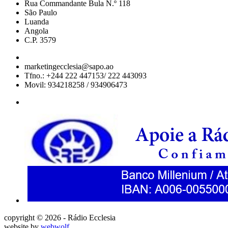
Rua Commandante Bula N.º 118
São Paulo
Luanda
Angola
C.P. 3579
marketingecclesia@sapo.ao
Tfno.: +244 222 447153/ 222 443093
Movil: 934218258 / 934906473
copyright © 2026 - Rádio Ecclesia
website by
webwolf