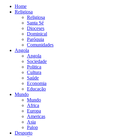
Home
Religiosa
Religiosa
Santa Sé
Dioceses
Dominical
Paróquia
Comunidades
Angola
Angola
Sociedade
Politica
Cultura
Saúde
Economia
Educação
Mundo
Mundo
Africa
Europa
Americas
Asia
Palop
Desporto