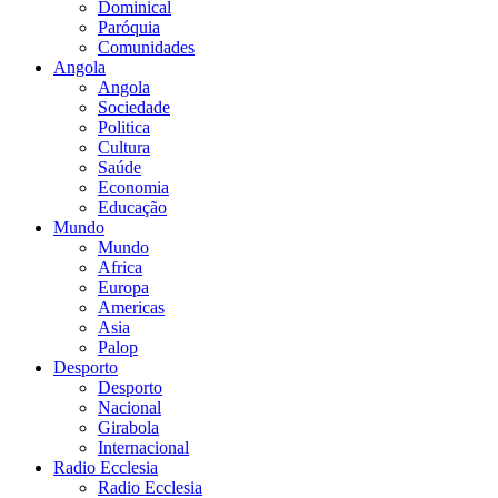
Dominical
Paróquia
Comunidades
Angola
Angola
Sociedade
Politica
Cultura
Saúde
Economia
Educação
Mundo
Mundo
Africa
Europa
Americas
Asia
Palop
Desporto
Desporto
Nacional
Girabola
Internacional
Radio Ecclesia
Radio Ecclesia