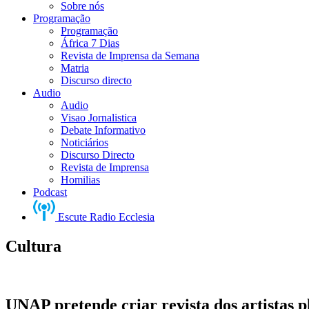
Sobre nós
Programação
Programação
África 7 Dias
Revista de Imprensa da Semana
Matria
Discurso directo
Audio
Audio
Visao Jornalistica
Debate Informativo
Noticiários
Discurso Directo
Revista de Imprensa
Homilias
Podcast
Escute Radio Ecclesia
Cultura
UNAP pretende criar revista dos artistas p