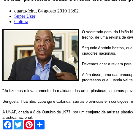
quarta-feira, 04 agosto 2010 13:02
Super User
Cultura
O secretário-geral da União N
trecho, de uma revista de divu
Segundo António bastos, que 
criadores nacionais.
Devemos criar a revista para
Além disso, uma das preocup
progressos que Luanda vai te
"Já fizemos o levantamento da realidade das artes plásticas nalgumas proví
Benguela, Huambo, Lubango e Cabinda, são as províncias em condições, em s
A UNAP, criada a 8 de Outubro de 1977, por um conjunto de artistas plásti
artística nacional.
Facebook
Twitter
Pinterest
Share