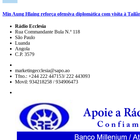
Min Aung Hlaing reforça ofensiva diplomática com visita à Tailâ
Rádio Ecclesia
Rua Commandante Bula N.º 118
São Paulo
Luanda
Angola
C.P. 3579
marketingecclesia@sapo.ao
Tfno.: +244 222 447153/ 222 443093
Movil: 934218258 / 934906473