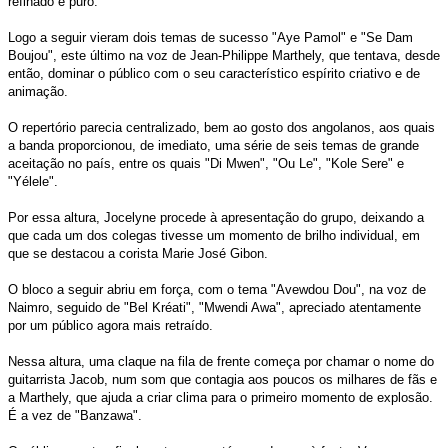
refinado e puro.
Logo a seguir vieram dois temas de sucesso "Aye Pamol" e "Se Dam
Boujou", este último na voz de Jean-Philippe Marthely, que tentava, desde
então, dominar o público com o seu característico espírito criativo e de
animação.
O repertório parecia centralizado, bem ao gosto dos angolanos, aos quais
a banda proporcionou, de imediato, uma série de seis temas de grande
aceitação no país, entre os quais "Di Mwen", "Ou Le", "Kole Sere" e
"Yélele".
Por essa altura, Jocelyne procede à apresentação do grupo, deixando a
que cada um dos colegas tivesse um momento de brilho individual, em
que se destacou a corista Marie José Gibon.
O bloco a seguir abriu em força, com o tema "Avewdou Dou", na voz de
Naimro, seguido de "Bel Kréati", "Mwendi Awa", apreciado atentamente
por um público agora mais retraído.
Nessa altura, uma claque na fila de frente começa por chamar o nome do
guitarrista Jacob, num som que contagia aos poucos os milhares de fãs e
a Marthely, que ajuda a criar clima para o primeiro momento de explosão.
É a vez de "Banzawa".