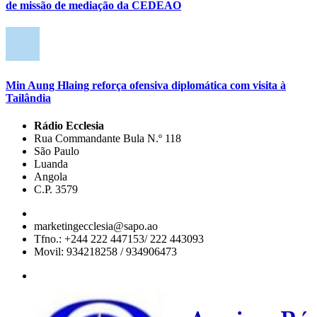
de missão de mediação da CEDEAO
Min Aung Hlaing reforça ofensiva diplomática com visita à
Tailândia
Rádio Ecclesia
Rua Commandante Bula N.º 118
São Paulo
Luanda
Angola
C.P. 3579
marketingecclesia@sapo.ao
Tfno.: +244 222 447153/ 222 443093
Movil: 934218258 / 934906473