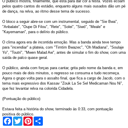
O público mostra, finalmente, que está para dar cor à festa. Vozes ecoam
pelos quatro cantos do estádio, enquanto alguns mais ousados dão um pé
de dança, na relva, ao ritmo desse tema de sucesso.
O bloco a seguir abre-se com um instrumental, seguido de "Sie Bwa",
"Anbalate", "Oupe Di Filou", "Rete", "Solei", "Siwó", "Meale" e
"Kayemaman", para o delírio do público.
O clima agora era de incontida emoção. Mas a banda ainda teve tempo
para "incendiar" a plateia, com "Timtim Bwazec", "Oh Madiana", "Soulaje
Yo", "Toutri", "Mwen Malad Aw", antes de simular o fim do show, com uma
saída de palco quase geral.
O público, ainda com forças para cantar, grita pelo nome da banda e, em
pouco mais de dois minutos, o regresso se consuma e tudo recomeça.
Agora o grupo volta para o assalto final, que fica a cargo de Jacob, com o
tema mais expressivo dos Kassav "Zouk La Se Sel Medicaman Nou Ni",
que fez levantar relva na colorida Cidadela.
(Pontuação do público)
Estava feita a história do show, terminado às 0:33, com pontuação
positiva do público.
Facebook
Twitter
Pinterest
Share