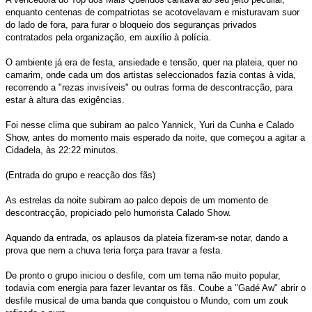
enquanto centenas de compatriotas se acotovelavam e misturavam suor
do lado de fora, para furar o bloqueio dos seguranças privados
contratados pela organização, em auxílio à polícia.
O ambiente já era de festa, ansiedade e tensão, quer na plateia, quer no
camarim, onde cada um dos artistas seleccionados fazia contas à vida,
recorrendo a "rezas invisíveis" ou outras forma de descontracção, para
estar à altura das exigências.
Foi nesse clima que subiram ao palco Yannick, Yuri da Cunha e Calado
Show, antes do momento mais esperado da noite, que começou a agitar a
Cidadela, às 22:22 minutos.
(Entrada do grupo e reacção dos fãs)
As estrelas da noite subiram ao palco depois de um momento de
descontracção, propiciado pelo humorista Calado Show.
Aquando da entrada, os aplausos da plateia fizeram-se notar, dando a
prova que nem a chuva teria força para travar a festa.
De pronto o grupo iniciou o desfile, com um tema não muito popular,
todavia com energia para fazer levantar os fãs. Coube a "Gadé Aw" abrir o
desfile musical de uma banda que conquistou o Mundo, com um zouk