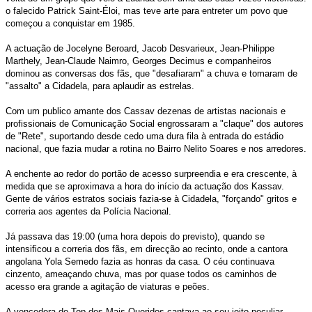
o falecido Patrick Saint-Éloi, mas teve arte para entreter um povo que
começou a conquistar em 1985.
A actuação de Jocelyne Beroard, Jacob Desvarieux, Jean-Philippe
Marthely, Jean-Claude Naimro, Georges Decimus e companheiros
dominou as conversas dos fãs, que "desafiaram" a chuva e tomaram de
"assalto" a Cidadela, para aplaudir as estrelas.
Com um publico amante dos Cassav dezenas de artistas nacionais e
profissionais de Comunicação Social engrossaram a "claque" dos autores
de "Rete", suportando desde cedo uma dura fila à entrada do estádio
nacional, que fazia mudar a rotina no Bairro Nelito Soares e nos arredores.
A enchente ao redor do portão de acesso surpreendia e era crescente, à
medida que se aproximava a hora do início da actuação dos Kassav.
Gente de vários estratos sociais fazia-se à Cidadela, "forçando" gritos e
correria aos agentes da Polícia Nacional.
Já passava das 19:00 (uma hora depois do previsto), quando se
intensificou a correria dos fãs, em direcção ao recinto, onde a cantora
angolana Yola Semedo fazia as honras da casa. O céu continuava
cinzento, ameaçando chuva, mas por quase todos os caminhos de
acesso era grande a agitação de viaturas e peões.
A vencedora do Top dos Mais Queridos cantava ao seu jeito peculiar,