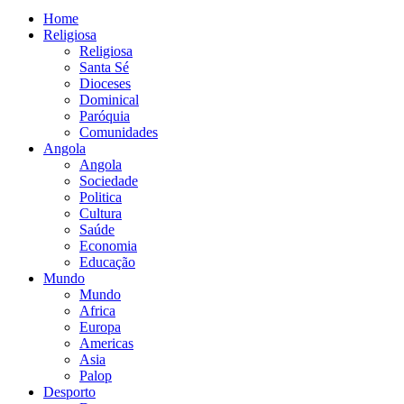
Home
Religiosa
Religiosa
Santa Sé
Dioceses
Dominical
Paróquia
Comunidades
Angola
Angola
Sociedade
Politica
Cultura
Saúde
Economia
Educação
Mundo
Mundo
Africa
Europa
Americas
Asia
Palop
Desporto