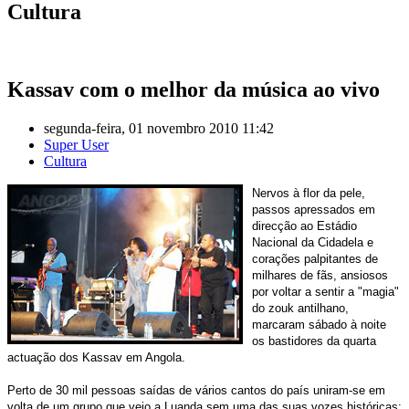
Cultura
Kassav com o melhor da música ao vivo
segunda-feira, 01 novembro 2010 11:42
Super User
Cultura
Nervos à flor da pele,
passos apressados em
direcção ao Estádio
Nacional da Cidadela e
corações palpitantes de
milhares de fãs, ansiosos
por voltar a sentir a "magia"
do zouk antilhano,
marcaram sábado à noite
os bastidores da quarta
actuação dos Kassav em Angola.
Perto de 30 mil pessoas saídas de vários cantos do país uniram-se em
volta de um grupo que veio a Luanda sem uma das suas vozes históricas: