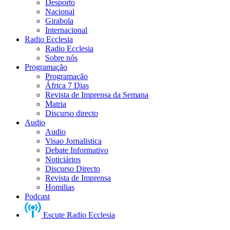
Desporto
Nacional
Girabola
Internacional
Radio Ecclesia
Radio Ecclesia
Sobre nós
Programação
Programação
África 7 Dias
Revista de Imprensa da Semana
Matria
Discurso directo
Audio
Audio
Visao Jornalistica
Debate Informativo
Noticiários
Discurso Directo
Revista de Imprensa
Homilias
Podcast
Escute Radio Ecclesia