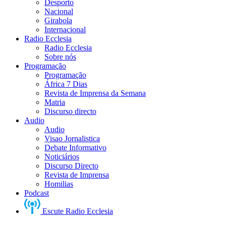
Desporto
Nacional
Girabola
Internacional
Radio Ecclesia
Radio Ecclesia
Sobre nós
Programação
Programação
África 7 Dias
Revista de Imprensa da Semana
Matria
Discurso directo
Audio
Audio
Visao Jornalistica
Debate Informativo
Noticiários
Discurso Directo
Revista de Imprensa
Homilias
Podcast
Escute Radio Ecclesia