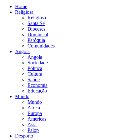
Home
Religiosa
Religiosa
Santa Sé
Dioceses
Dominical
Paróquia
Comunidades
Angola
Angola
Sociedade
Politica
Cultura
Saúde
Economia
Educação
Mundo
Mundo
Africa
Europa
Americas
Asia
Palop
Desporto