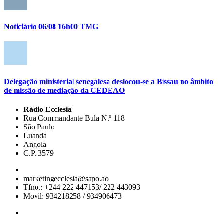
Noticiário 06/08 16h00 TMG
Delegação ministerial senegalesa deslocou-se a Bissau no âmbito
de missão de mediação da CEDEAO
Rádio Ecclesia
Rua Commandante Bula N.º 118
São Paulo
Luanda
Angola
C.P. 3579
marketingecclesia@sapo.ao
Tfno.: +244 222 447153/ 222 443093
Movil: 934218258 / 934906473