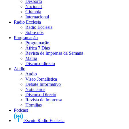
Desporto
Nacional
Girabola
Internacional
Radio Ecclesia
Radio Ecclesia
Sobre nós
Programação
Programação
África 7 Dias
Revista de Imprensa da Semana
Matria
Discurso directo
Audio
Audio
Visao Jornalistica
Debate Informativo
Noticiários
Discurso Directo
Revista de Imprensa
Homilias
Podcast
Escute Radio Ecclesia