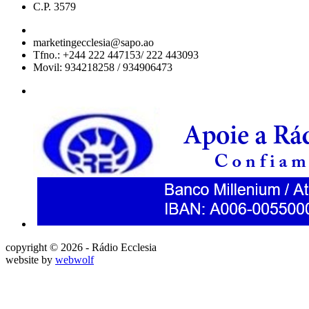
C.P. 3579
marketingecclesia@sapo.ao
Tfno.: +244 222 447153/ 222 443093
Movil: 934218258 / 934906473
copyright © 2026 - Rádio Ecclesia
website by
webwolf