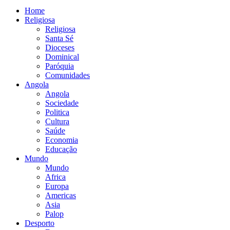
Home
Religiosa
Religiosa
Santa Sé
Dioceses
Dominical
Paróquia
Comunidades
Angola
Angola
Sociedade
Politica
Cultura
Saúde
Economia
Educação
Mundo
Mundo
Africa
Europa
Americas
Asia
Palop
Desporto