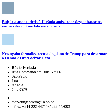
Bulgária aponta dedo à Ucrânia após drone despenhar-se no
seu território, Kiev fala em acidente
Netanyahu formaliza recusa do plano de Trump para desarmar
o Hamas e Israel deixar Gaza
Rádio Ecclesia
Rua Commandante Bula N.º 118
São Paulo
Luanda
Angola
C.P. 3579
marketingecclesia@sapo.ao
Tfno.: +244 222 447153/ 222 443093