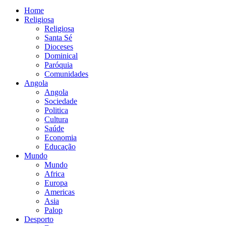
Home
Religiosa
Religiosa
Santa Sé
Dioceses
Dominical
Paróquia
Comunidades
Angola
Angola
Sociedade
Politica
Cultura
Saúde
Economia
Educação
Mundo
Mundo
Africa
Europa
Americas
Asia
Palop
Desporto