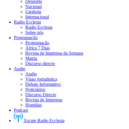
Desporto
Nacional
Girabola
Internacional
Radio Ecclesia
Radio Ecclesia
Sobre nós
Programação
Programação
África 7 Dias
Revista de Imprensa da Semana
Matria
Discurso directo
Audio
Audio
Visao Jornalistica
Debate Informativo
Noticiários
Discurso Directo
Revista de Imprensa
Homilias
Podcast
Escute Radio Ecclesia