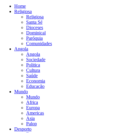
Home
Religiosa
Religiosa
Santa Sé
Dioceses
Dominical
Paróquia
Comunidades
Angola
Angola
Sociedade
Politica
Cultura
Saúde
Economia
Educação
Mundo
Mundo
Africa
Europa
Americas
Asia
Palop
Desporto