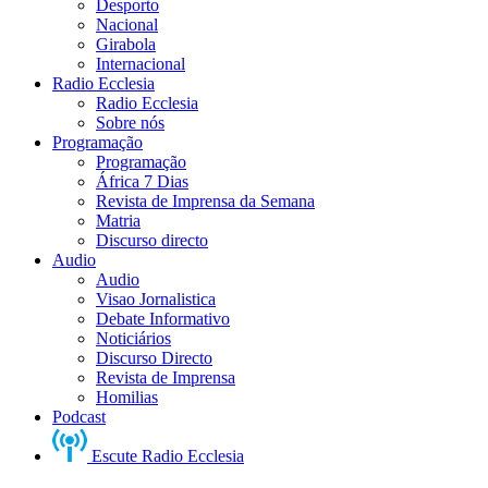
Desporto
Nacional
Girabola
Internacional
Radio Ecclesia
Radio Ecclesia
Sobre nós
Programação
Programação
África 7 Dias
Revista de Imprensa da Semana
Matria
Discurso directo
Audio
Audio
Visao Jornalistica
Debate Informativo
Noticiários
Discurso Directo
Revista de Imprensa
Homilias
Podcast
Escute Radio Ecclesia