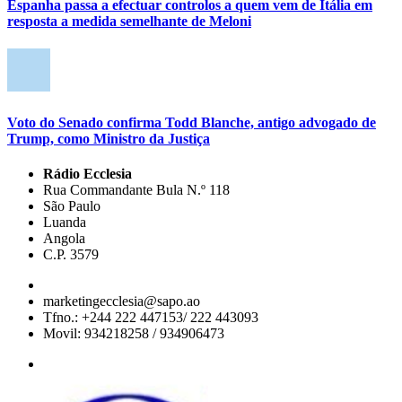
Espanha passa a efectuar controlos a quem vem de Itália em
resposta a medida semelhante de Meloni
Voto do Senado confirma Todd Blanche, antigo advogado de
Trump, como Ministro da Justiça
Rádio Ecclesia
Rua Commandante Bula N.º 118
São Paulo
Luanda
Angola
C.P. 3579
marketingecclesia@sapo.ao
Tfno.: +244 222 447153/ 222 443093
Movil: 934218258 / 934906473