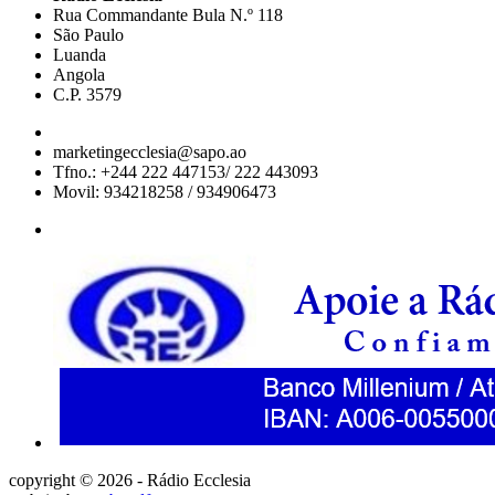
Rua Commandante Bula N.º 118
São Paulo
Luanda
Angola
C.P. 3579
marketingecclesia@sapo.ao
Tfno.: +244 222 447153/ 222 443093
Movil: 934218258 / 934906473
copyright © 2026 - Rádio Ecclesia