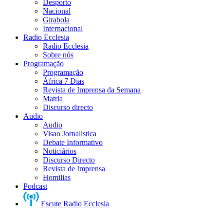
Desporto
Nacional
Girabola
Internacional
Radio Ecclesia
Radio Ecclesia
Sobre nós
Programação
Programação
África 7 Dias
Revista de Imprensa da Semana
Matria
Discurso directo
Audio
Audio
Visao Jornalistica
Debate Informativo
Noticiários
Discurso Directo
Revista de Imprensa
Homilias
Podcast
Escute Radio Ecclesia