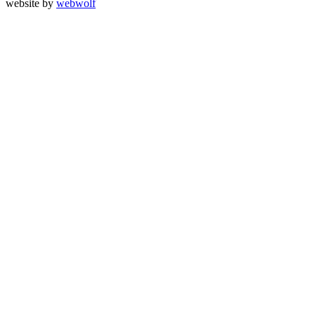
website by
webwolf