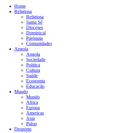
Home
Religiosa
Religiosa
Santa Sé
Dioceses
Dominical
Paróquia
Comunidades
Angola
Angola
Sociedade
Politica
Cultura
Saúde
Economia
Educação
Mundo
Mundo
Africa
Europa
Americas
Asia
Palop
Desporto