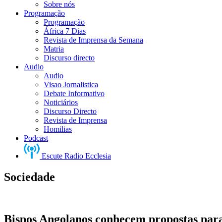
Sobre nós
Programação
Programação
África 7 Dias
Revista de Imprensa da Semana
Matria
Discurso directo
Audio
Audio
Visao Jornalistica
Debate Informativo
Noticiários
Discurso Directo
Revista de Imprensa
Homilias
Podcast
Escute Radio Ecclesia
Sociedade
Bispos Angolanos conhecem propostas para 