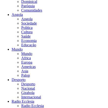
Dominical
Paróquia
Comunidades
Angola
Angola
Sociedade
Politica
Cultura
Saúde
Economia
Educação
Mundo
Mundo
Africa
Europa
Americas
Asia
Palop
Desporto
Desporto
Nacional
Girabola
Internacional
Radio Ecclesia
Radio Ecclesia