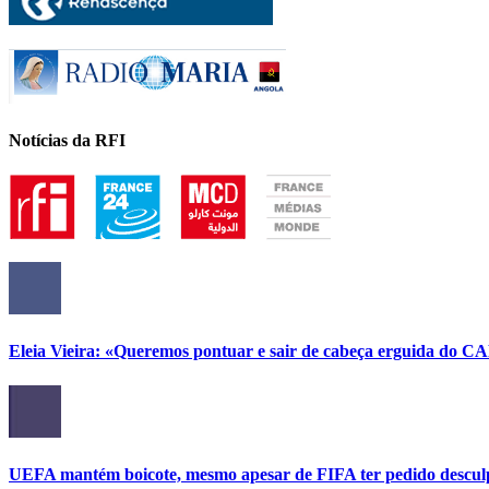
Notícias da RFI
Eleia Vieira: «Queremos pontuar e sair de cabeça erguida do C
UEFA mantém boicote, mesmo apesar de FIFA ter pedido descul