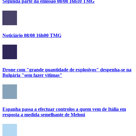
Segunda parte da emissão 08/08 16h10 TMG
Noticiário 08/08 16h00 TMG
Drone com "grande quantidade de explosivos" despenha-se na
Bulgária "sem fazer vítimas"
Espanha passa a efectuar controlos a quem vem de Itália em
resposta a medida semelhante de Meloni