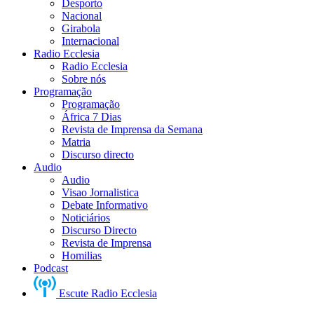
Desporto
Nacional
Girabola
Internacional
Radio Ecclesia
Radio Ecclesia
Sobre nós
Programação
Programação
África 7 Dias
Revista de Imprensa da Semana
Matria
Discurso directo
Audio
Audio
Visao Jornalistica
Debate Informativo
Noticiários
Discurso Directo
Revista de Imprensa
Homilias
Podcast
Escute Radio Ecclesia