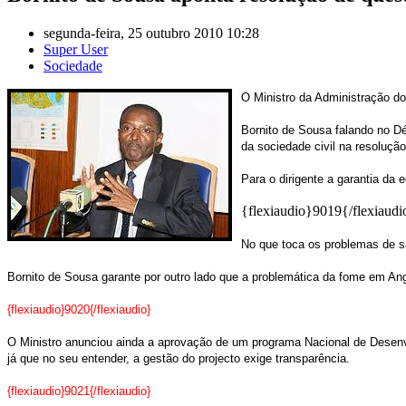
segunda-feira, 25 outubro 2010 10:28
Super User
Sociedade
O Ministro da Administração d
Bornito de Sousa falando no D
da sociedade civil na resoluçã
Para o dirigente a garantia da
{flexiaudio}9019{/flexiaudi
No que toca os problemas de sa
Bornito de Sousa garante por outro lado que a problemática da fome em Ango
{flexiaudio}9020{/flexiaudio}
O Ministro anunciou ainda a aprovação de um programa Nacional de Desen
já que no seu entender, a gestão do projecto exige transparência.
{flexiaudio}9021{/flexiaudio}