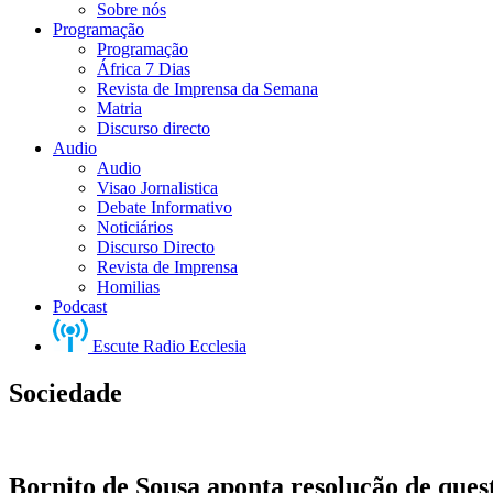
Sobre nós
Programação
Programação
África 7 Dias
Revista de Imprensa da Semana
Matria
Discurso directo
Audio
Audio
Visao Jornalistica
Debate Informativo
Noticiários
Discurso Directo
Revista de Imprensa
Homilias
Podcast
Escute Radio Ecclesia
Sociedade
Bornito de Sousa aponta resolução de ques