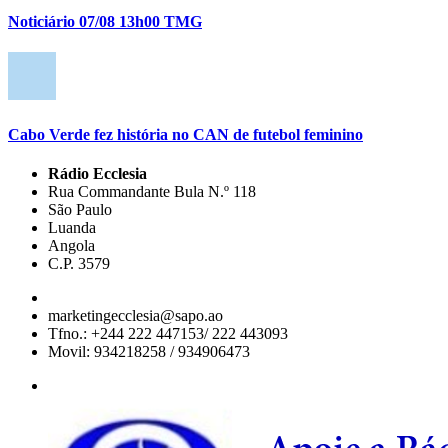
Noticiário 07/08 13h00 TMG
Cabo Verde fez história no CAN de futebol feminino
Rádio Ecclesia
Rua Commandante Bula N.º 118
São Paulo
Luanda
Angola
C.P. 3579
marketingecclesia@sapo.ao
Tfno.: +244 222 447153/ 222 443093
Movil: 934218258 / 934906473