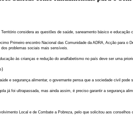
o Território considera as questões de saúde, saneamento básico e educação 
écimo Primeiro encontro Nacional das Comunidade da ADRA, Acção para o De
o dos problemas sociais mais sensíveis.
 educação às crianças e redução do analfabetismo no país deve ser uma prior
o}
úde e segurança alimentar, o governante pensa que a sociedade civil pode s
la já foi ultrapassada, mas ainda assim, é preciso garantir a segurança ali
volvimento Local e de Combate a Pobreza, pelo que solicitou aos conselh