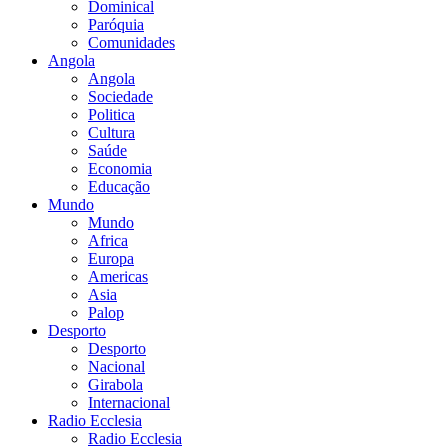
Dominical
Paróquia
Comunidades
Angola
Angola
Sociedade
Politica
Cultura
Saúde
Economia
Educação
Mundo
Mundo
Africa
Europa
Americas
Asia
Palop
Desporto
Desporto
Nacional
Girabola
Internacional
Radio Ecclesia
Radio Ecclesia