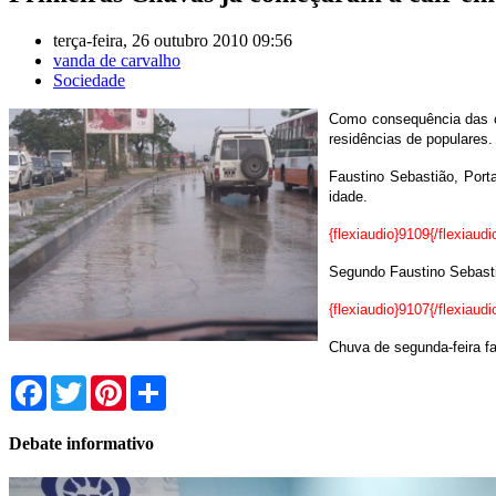
terça-feira, 26 outubro 2010 09:56
vanda de carvalho
Sociedade
Como consequência das ch
residências de populares.
Faustino Sebastião, Port
idade.
{flexiaudio}9109{/flexiaudi
Segundo Faustino Sebasti
{flexiaudio}9107{/flexiaudi
Chuva de segunda-feira f
Facebook
Twitter
Pinterest
Share
Debate informativo