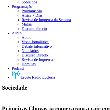
Sobre nós
Programação
Programação
África 7 Dias
Revista de Imprensa da Semana
Matria
Discurso directo
Audio
Audio
Visao Jornalistica
Debate Informativo
Noticiários
Discurso Directo
Revista de Imprensa
Homilias
Podcast
Escute Radio Ecclesia
Sociedade
Primeiras Chuvas ja começaram a cair e