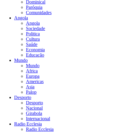
Dominical
Paróquia
Comunidades
Angola
Angola
Sociedade
Politica
Cultura
Saúde
Economia
Educação
Mundo
Mundo
Africa
Europa
Americas
Asia
Palop
Desporto
Desporto
Nacional
Girabola
Internacional
Radio Ecclesia
Radio Ecclesia