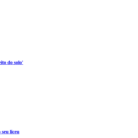
to do solo'
 seu liceu