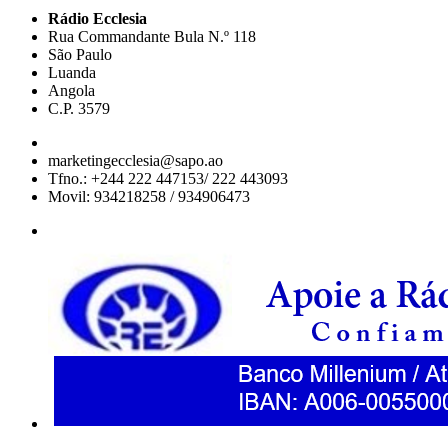
Rádio Ecclesia
Rua Commandante Bula N.º 118
São Paulo
Luanda
Angola
C.P. 3579
marketingecclesia@sapo.ao
Tfno.: +244 222 447153/ 222 443093
Movil: 934218258 / 934906473