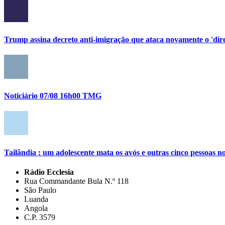
Trump assina decreto anti-imigração que ataca novamente o 'direi
Noticiário 07/08 16h00 TMG
Tailândia : um adolescente mata os avós e outras cinco pessoas no
Rádio Ecclesia
Rua Commandante Bula N.º 118
São Paulo
Luanda
Angola
C.P. 3579