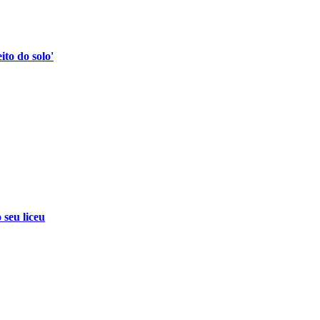
to do solo'
 seu liceu