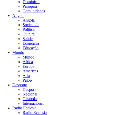
Dominical
Paróquia
Comunidades
Angola
Angola
Sociedade
Politica
Cultura
Saúde
Economia
Educação
Mundo
Mundo
Africa
Europa
Americas
Asia
Palop
Desporto
Desporto
Nacional
Girabola
Internacional
Radio Ecclesia
Radio Ecclesia