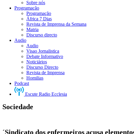
Sobre nós
Programação
Programação
África 7 Dias
Revista de Imprensa da Semana
Matria
Discurso directo
Audio
Audio
Visao Jornalistica
Debate Informativo
Noticiários
Discurso Directo
Revista de Imprensa
Homilias
Podcast
Escute Radio Ecclesia
Sociedade
´Sindicato dos enfermeiros acusa elemento