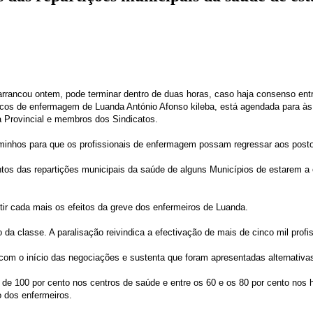
arrancou ontem, pode terminar dentro de duas horas, caso haja consenso entr
nicos de enfermagem de Luanda António Afonso kileba, está agendada para à
a Provincial e membros dos Sindicatos.
inhos para que os profissionais de enfermagem possam regressar aos posto
tos das repartições municipais da saúde de alguns Municípios de estarem a 
r cada mais os efeitos da greve dos enfermeiros de Luanda.
o da classe. A paralisação reivindica a efectivação de mais de cinco mil prof
 com o início das negociações e sustenta que foram apresentadas alternativas
 de 100 por cento nos centros de saúde e entre os 60 e os 80 por cento nos 
o dos enfermeiros.