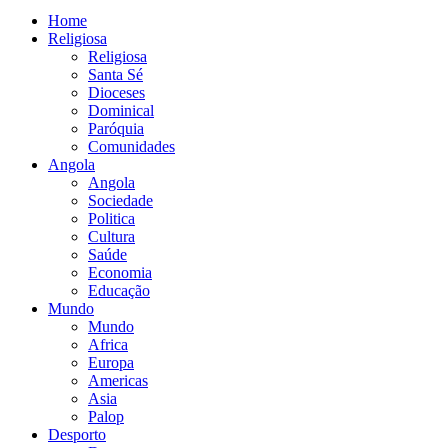
Home
Religiosa
Religiosa
Santa Sé
Dioceses
Dominical
Paróquia
Comunidades
Angola
Angola
Sociedade
Politica
Cultura
Saúde
Economia
Educação
Mundo
Mundo
Africa
Europa
Americas
Asia
Palop
Desporto