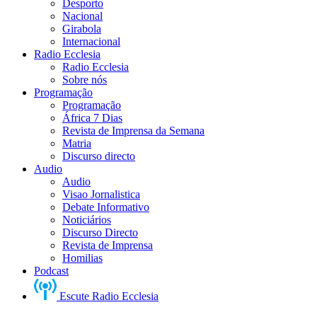
Desporto
Nacional
Girabola
Internacional
Radio Ecclesia
Radio Ecclesia
Sobre nós
Programação
Programação
África 7 Dias
Revista de Imprensa da Semana
Matria
Discurso directo
Audio
Audio
Visao Jornalistica
Debate Informativo
Noticiários
Discurso Directo
Revista de Imprensa
Homilias
Podcast
Escute Radio Ecclesia