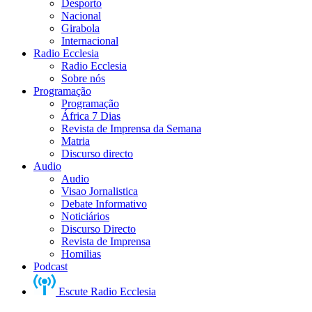
Desporto
Nacional
Girabola
Internacional
Radio Ecclesia
Radio Ecclesia
Sobre nós
Programação
Programação
África 7 Dias
Revista de Imprensa da Semana
Matria
Discurso directo
Audio
Audio
Visao Jornalistica
Debate Informativo
Noticiários
Discurso Directo
Revista de Imprensa
Homilias
Podcast
Escute Radio Ecclesia