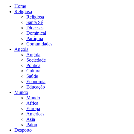
Home
Religiosa
Religiosa
Santa Sé
Dioceses
Dominical
Paróquia
Comunidades
Angola
Angola
Sociedade
Politica
Cultura
Saúde
Economia
Educação
Mundo
Mundo
Africa
Europa
Americas
Asia
Palop
Desporto