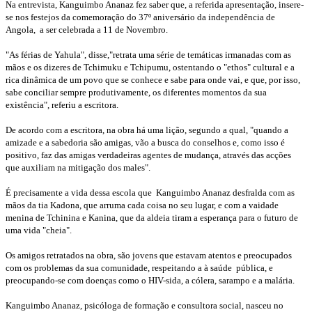
Na entrevista, Kanguimbo Ananaz fez saber que, a referida apresentação, insere-
se nos festejos da comemoração do 37º aniversário da independência de
Angola, a ser celebrada a 11 de Novembro.
"As férias de Yahula", disse,"retrata uma série de temáticas irmanadas com as
mãos e os dizeres de Tchimuku e Tchipumu, ostentando o "ethos" cultural e a
rica dinâmica de um povo que se conhece e sabe para onde vai, e que, por isso,
sabe conciliar sempre produtivamente, os diferentes momentos da sua
existência", referiu a escritora.
De acordo com a escritora, na obra há uma lição, segundo a qual, "quando a
amizade e a sabedoria são amigas, vão a busca do conselhos e, como isso é
positivo, faz das amigas verdadeiras agentes de mudança, através das acções
que auxiliam na mitigação dos males".
É precisamente a vida dessa escola que Kanguimbo Ananaz desfralda com as
mãos da tia Kadona, que arruma cada coisa no seu lugar, e com a vaidade
menina de Tchinina e Kanina, que da aldeia tiram a esperança para o futuro de
uma vida "cheia".
Os amigos retratados na obra, são jovens que estavam atentos e preocupados
com os problemas da sua comunidade, respeitando a à saúde pública, e
preocupando-se com doenças como o HIV-sida, a cólera, sarampo e a malária.
Kanguimbo Ananaz, psicóloga de formação e consultora social, nasceu no