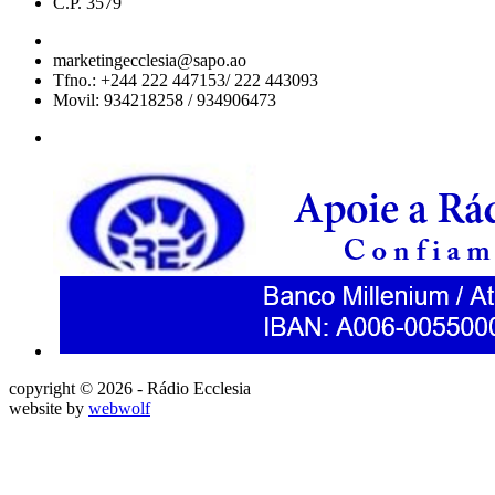
C.P. 3579
marketingecclesia@sapo.ao
Tfno.: +244 222 447153/ 222 443093
Movil: 934218258 / 934906473
copyright © 2026 - Rádio Ecclesia
website by
webwolf