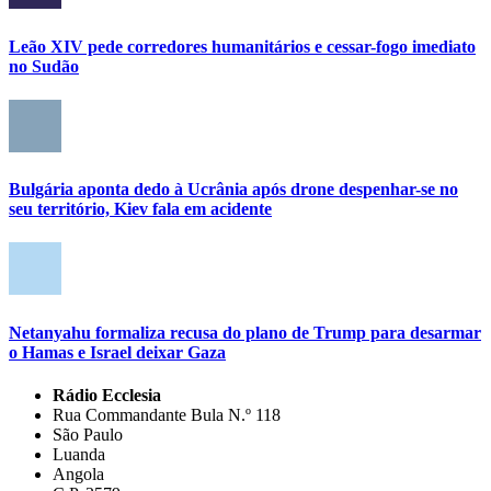
Leão XIV pede corredores humanitários e cessar-fogo imediato
no Sudão
Bulgária aponta dedo à Ucrânia após drone despenhar-se no
seu território, Kiev fala em acidente
Netanyahu formaliza recusa do plano de Trump para desarmar
o Hamas e Israel deixar Gaza
Rádio Ecclesia
Rua Commandante Bula N.º 118
São Paulo
Luanda
Angola