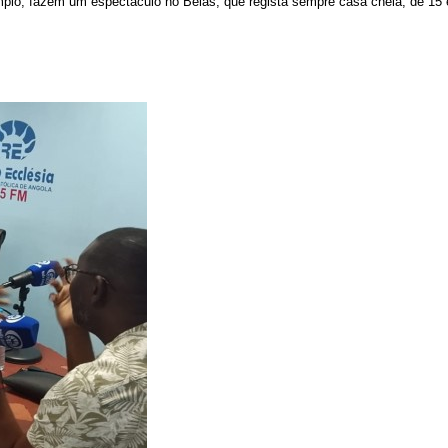
plo, fazem um espectáculo no Belas, que regista sempre casa cheia, de 15 