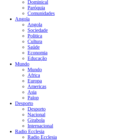
Dominical
Paróquia
Comunidades
Angola
Angola
Sociedade
Politica
Cultura
Saúde
Economia
Educação
Mundo
Mundo
Africa
Europa
Americas
Asia
Palop
Desporto
Desporto
Nacional
Girabola
Internacional
Radio Ecclesia
Radio Ecclesia