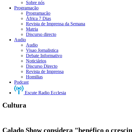
Sobre nós
Programação
Programação
África 7 Dias
Revista de Imprensa da Semana
Matria
Discurso directo
Audio
Audio
Visao Jornalistica
Debate Informativo
Noticiários
Discurso Directo
Revista de Imprensa
Homilias
Podcast
Escute Radio Ecclesia
Cultura
Calado Show considera "benéfico o cresci