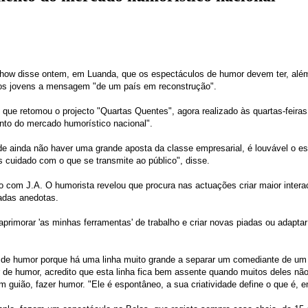
how disse ontem, em Luanda, que os espectáculos de humor devem ter, além da
os jovens a mensagem "de um país em reconstrução".
, que retomou o projecto "Quartas Quentes", agora realizado às quartas-feira
nto do mercado humorístico nacional".
e ainda não haver uma grande aposta da classe empresarial, é louvável o esfo
s cuidado com o que se transmite ao público", disse.
o com J.A. O humorista revelou que procura nas actuações criar maior inter
adas anedotas.
imorar 'as minhas ferramentas' de trabalho e criar novas piadas ou adaptar
es de humor porque há uma linha muito grande a separar um comediante de u
or de humor, acredito que esta linha fica bem assente quando muitos deles n
guião, fazer humor. "Ele é espontâneo, a sua criatividade define o que é, e