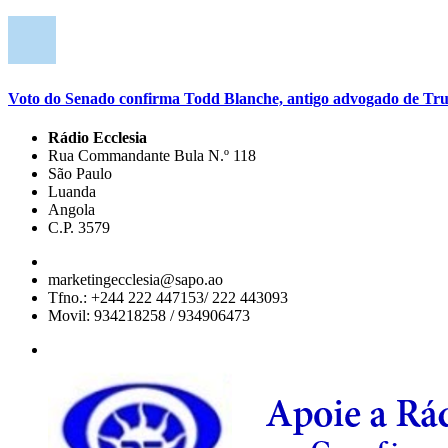
Voto do Senado confirma Todd Blanche, antigo advogado de Tru
Rádio Ecclesia
Rua Commandante Bula N.º 118
São Paulo
Luanda
Angola
C.P. 3579
marketingecclesia@sapo.ao
Tfno.: +244 222 447153/ 222 443093
Movil: 934218258 / 934906473