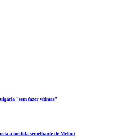
lgária "sem fazer vítimas"
posta a medida semelhante de Meloni