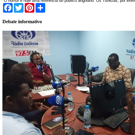
"O humor é hoje uma referência do público angolano. Os Tunezas, por exem
Facebook
Twitter
Pinterest
Share
Debate informativo