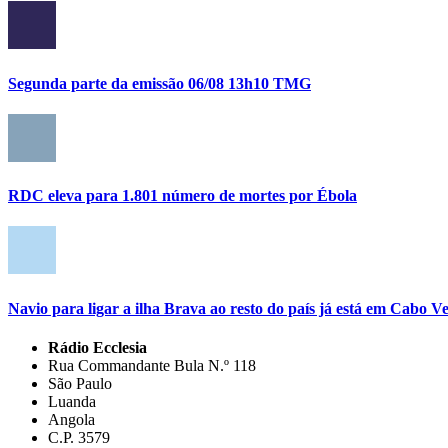
Segunda parte da emissão 06/08 13h10 TMG
RDC eleva para 1.801 número de mortes por Ébola
Navio para ligar a ilha Brava ao resto do país já está em Cabo V
Rádio Ecclesia
Rua Commandante Bula N.º 118
São Paulo
Luanda
Angola
C.P. 3579