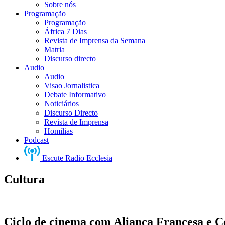
Sobre nós
Programação
Programação
África 7 Dias
Revista de Imprensa da Semana
Matria
Discurso directo
Audio
Audio
Visao Jornalistica
Debate Informativo
Noticiários
Discurso Directo
Revista de Imprensa
Homilias
Podcast
Escute Radio Ecclesia
Cultura
Ciclo de cinema com Aliança Francesa e C