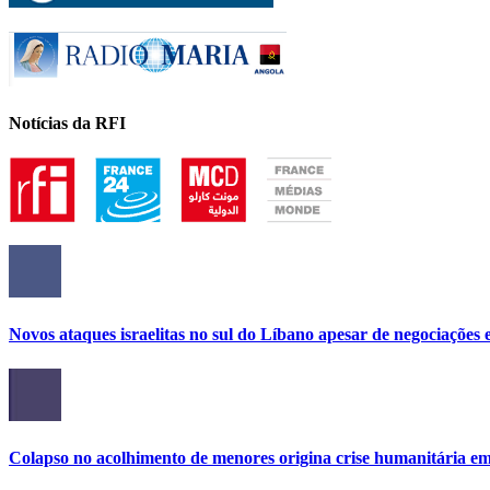
Notícias da RFI
Novos ataques israelitas no sul do Líbano apesar de negociações e
Colapso no acolhimento de menores origina crise humanitária e