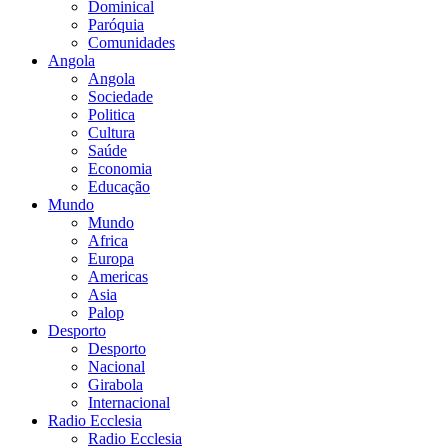
Dominical
Paróquia
Comunidades
Angola
Angola
Sociedade
Politica
Cultura
Saúde
Economia
Educação
Mundo
Mundo
Africa
Europa
Americas
Asia
Palop
Desporto
Desporto
Nacional
Girabola
Internacional
Radio Ecclesia
Radio Ecclesia