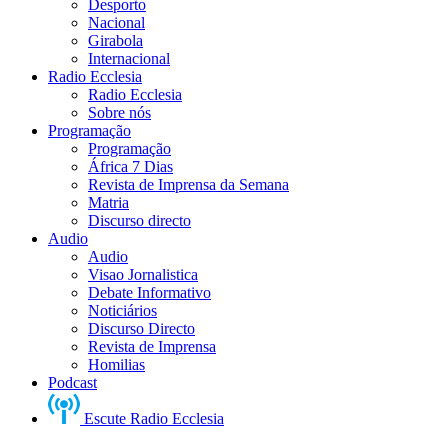
Desporto
Nacional
Girabola
Internacional
Radio Ecclesia
Radio Ecclesia
Sobre nós
Programação
Programação
África 7 Dias
Revista de Imprensa da Semana
Matria
Discurso directo
Audio
Audio
Visao Jornalistica
Debate Informativo
Noticiários
Discurso Directo
Revista de Imprensa
Homilias
Podcast
Escute Radio Ecclesia