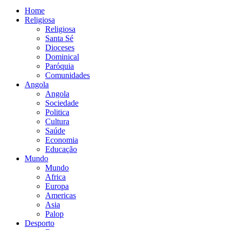
Home
Religiosa
Religiosa
Santa Sé
Dioceses
Dominical
Paróquia
Comunidades
Angola
Angola
Sociedade
Politica
Cultura
Saúde
Economia
Educação
Mundo
Mundo
Africa
Europa
Americas
Asia
Palop
Desporto