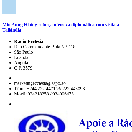
Min Aung Hlaing reforça ofensiva diplomática com visita à
Tailândia
Rádio Ecclesia
Rua Commandante Bula N.º 118
São Paulo
Luanda
Angola
C.P. 3579
marketingecclesia@sapo.ao
Tfno.: +244 222 447153/ 222 443093
Movil: 934218258 / 934906473