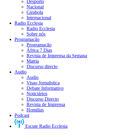
Desporto
Nacional
Girabola
Internacional
Radio Ecclesia
Radio Ecclesia
Sobre nós
Programação
Programação
África 7 Dias
Revista de Imprensa da Semana
Matria
Discurso directo
Audio
Audio
Visao Jornalistica
Debate Informativo
Noticiários
Discurso Directo
Revista de Imprensa
Homilias
Podcast
Escute Radio Ecclesia