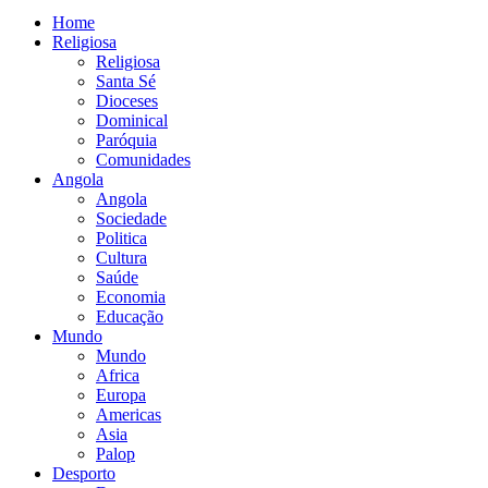
Home
Religiosa
Religiosa
Santa Sé
Dioceses
Dominical
Paróquia
Comunidades
Angola
Angola
Sociedade
Politica
Cultura
Saúde
Economia
Educação
Mundo
Mundo
Africa
Europa
Americas
Asia
Palop
Desporto