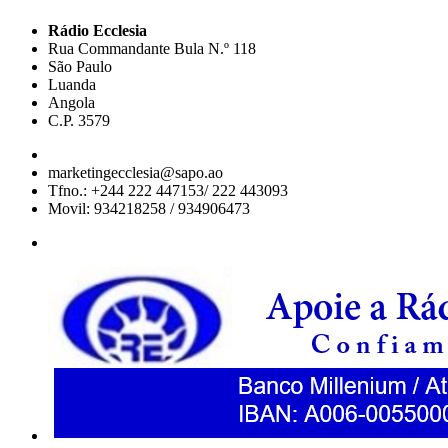
Rádio Ecclesia
Rua Commandante Bula N.º 118
São Paulo
Luanda
Angola
C.P. 3579
marketingecclesia@sapo.ao
Tfno.: +244 222 447153/ 222 443093
Movil: 934218258 / 934906473