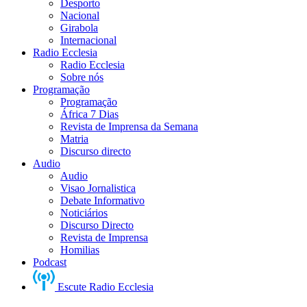
Desporto
Nacional
Girabola
Internacional
Radio Ecclesia
Radio Ecclesia
Sobre nós
Programação
Programação
África 7 Dias
Revista de Imprensa da Semana
Matria
Discurso directo
Audio
Audio
Visao Jornalistica
Debate Informativo
Noticiários
Discurso Directo
Revista de Imprensa
Homilias
Podcast
Escute Radio Ecclesia