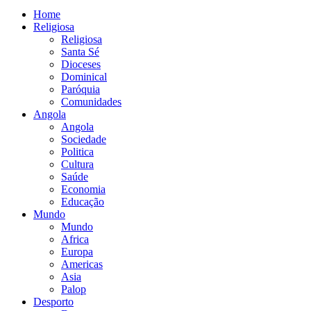
Home
Religiosa
Religiosa
Santa Sé
Dioceses
Dominical
Paróquia
Comunidades
Angola
Angola
Sociedade
Politica
Cultura
Saúde
Economia
Educação
Mundo
Mundo
Africa
Europa
Americas
Asia
Palop
Desporto