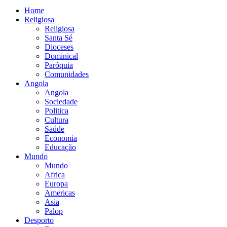
Home
Religiosa
Religiosa
Santa Sé
Dioceses
Dominical
Paróquia
Comunidades
Angola
Angola
Sociedade
Politica
Cultura
Saúde
Economia
Educação
Mundo
Mundo
Africa
Europa
Americas
Asia
Palop
Desporto