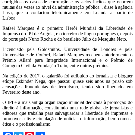
corrigidos os casos de corrupção e os actos ilícitos que ocorrem
muitas das vezes ao nível da administração pública", disse à agência
Lusa, que o contactou telefonicamente em Luanda a partir de
Lisboa.
Rafael Marques é o primeiro Herói Mundial da Liberdade de
Imprensa do IPI de Angola, e o terceiro de língua portuguesa, depois
do português Nuno Rocha e do brasileiro Júlio de Mesquita Neto.
Licenciado pela Goldsmiths, Universidade de Londres e pela
Universidade de Oxford, Rafael Marques recebeu anteriormente o
Prémio Allard para Integridade Internacional e o Prémio de
Coragem Civil da Fundação Train, entre outros prémios.
Na edição de 2017, o galardão foi atribuído ao jornalista e bloguer
etíope Eskinder Nega, que passou quase seis anos na prisão sob
acusações fraudulentas de terrorismo, tendo sido libertado em
Fevereiro deste ano.
O IPI é a mais antiga organização mundial dedicada à promoção do
direito à informação, constituindo uma rede global de jornalistas e
editores que trabalha para salvaguardar a liberdade de imprensa e
promover a livre circulação de notícias e informação, bem como a
ética e o profissionalismo.
Facebook
Twitter
Pinterest
Share