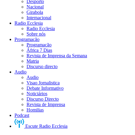
Desporto
Nacional
Girabola
Internacional
Radio Ecclesia
Radio Ecclesia
Sobre nós
Programação
Programação
África 7 Dias
Revista de Imprensa da Semana
Matria
Discurso directo
Audio
Audio
Visao Jornalistica
Debate Informativo
Noticiários
Discurso Directo
Revista de Imprensa
Homilias
Podcast
Escute Radio Ecclesia