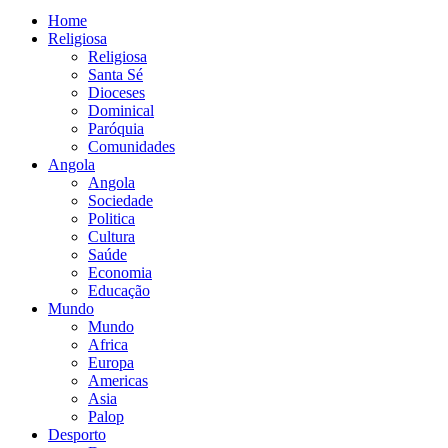
Home
Religiosa
Religiosa
Santa Sé
Dioceses
Dominical
Paróquia
Comunidades
Angola
Angola
Sociedade
Politica
Cultura
Saúde
Economia
Educação
Mundo
Mundo
Africa
Europa
Americas
Asia
Palop
Desporto