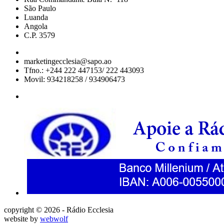
São Paulo
Luanda
Angola
C.P. 3579
marketingecclesia@sapo.ao
Tfno.: +244 222 447153/ 222 443093
Movil: 934218258 / 934906473
copyright © 2026 - Rádio Ecclesia
website by
webwolf