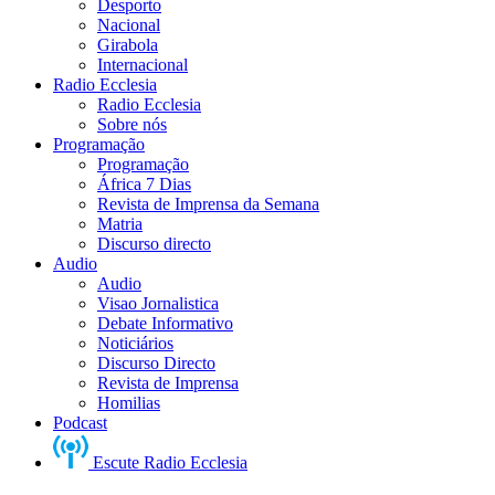
Desporto
Nacional
Girabola
Internacional
Radio Ecclesia
Radio Ecclesia
Sobre nós
Programação
Programação
África 7 Dias
Revista de Imprensa da Semana
Matria
Discurso directo
Audio
Audio
Visao Jornalistica
Debate Informativo
Noticiários
Discurso Directo
Revista de Imprensa
Homilias
Podcast
Escute Radio Ecclesia