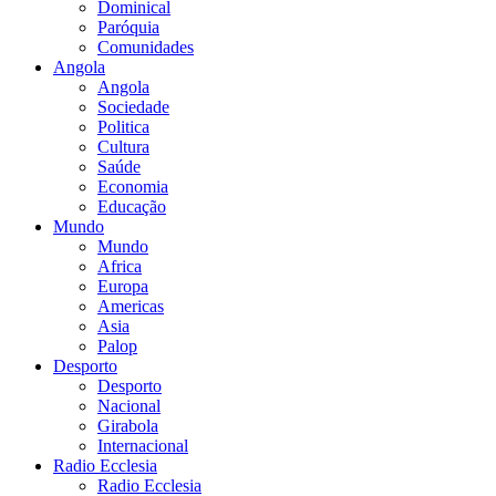
Dominical
Paróquia
Comunidades
Angola
Angola
Sociedade
Politica
Cultura
Saúde
Economia
Educação
Mundo
Mundo
Africa
Europa
Americas
Asia
Palop
Desporto
Desporto
Nacional
Girabola
Internacional
Radio Ecclesia
Radio Ecclesia