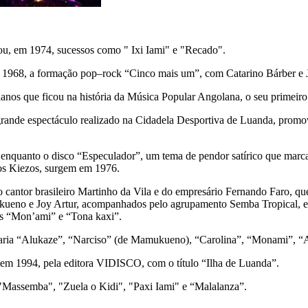
ou, em 1974, sucessos como " Ixi Iami" e "Recado".
m 1968, a formação pop–rock “Cinco mais um”, com Catarino Bárber e 
s que ficou na história da Música Popular Angolana, o seu primeiro s
rande espectáculo realizado na Cidadela Desportiva de Luanda, promo
nquanto o disco “Especulador”, um tema de pendor satírico que marca 
s Kiezos, surgem em 1976.
o cantor brasileiro Martinho da Vila e do empresário Fernando Faro, 
ukueno e Joy Artur, acompanhados pelo agrupamento Semba Tropical, e
mas “Mon’ami” e “Tona kaxi”.
ria “Alukaze”, “Narciso” (de Mamukueno), “Carolina”, “Monami”, “Ad
m 1994, pela editora VIDISCO, com o título “Ilha de Luanda”.
"Massemba", "Zuela o Kidi", "Paxi Iami" e “Malalanza”.