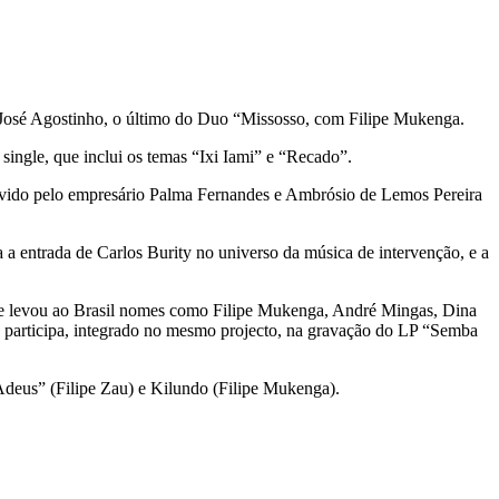
José Agostinho, o último do Duo “Missosso, com Filipe Mukenga.
ingle, que inclui os temas “Ixi Iami” e “Recado”.
vido pelo empresário Palma Fernandes e Ambrósio de Lemos Pereira
a entrada de Carlos Burity no universo da música de intervenção, e a
que levou ao Brasil nomes como Filipe Mukenga, André Mingas, Dina
 participa, integrado no mesmo projecto, na gravação do LP “Semba
eus” (Filipe Zau) e Kilundo (Filipe Mukenga).