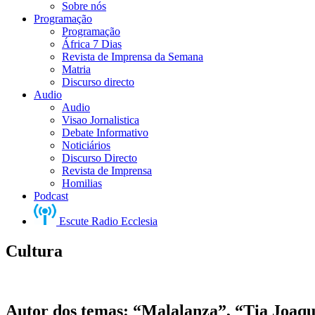
Sobre nós
Programação
Programação
África 7 Dias
Revista de Imprensa da Semana
Matria
Discurso directo
Audio
Audio
Visao Jornalistica
Debate Informativo
Noticiários
Discurso Directo
Revista de Imprensa
Homilias
Podcast
Escute Radio Ecclesia
Cultura
Autor dos temas: “Malalanza”, “Tia Joaqu