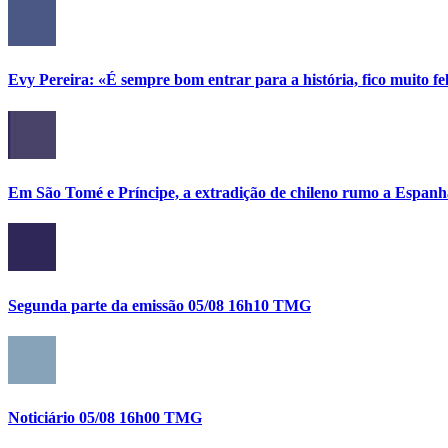
Evy Pereira: «É sempre bom entrar para a história, fico muito fel
Em São Tomé e Príncipe, a extradição de chileno rumo a Espanh
Segunda parte da emissão 05/08 16h10 TMG
Noticiário 05/08 16h00 TMG