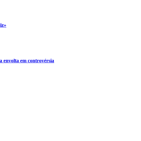
iz»
a envolta em controvérsia