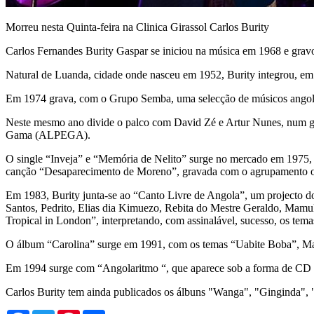
Morreu nesta Quinta-feira na Clinica Girassol Carlos Burity
Carlos Fernandes Burity Gaspar se iniciou na música em 1968 e grav
Natural de Luanda, cidade onde nasceu em 1952, Burity integrou, e
Em 1974 grava, com o Grupo Semba, uma selecção de músicos angolano
Neste mesmo ano divide o palco com David Zé e Artur Nunes, num g
Gama (ALPEGA).
O single “Inveja” e “Memória de Nelito” surge no mercado em 1975, e
canção “Desaparecimento de Moreno”, gravada com o agrupamento o
Em 1983, Burity junta-se ao “Canto Livre de Angola”, um projecto d
Santos, Pedrito, Elias dia Kimuezo, Rebita do Mestre Geraldo, Mam
Tropical in London”, interpretando, com assinalável, sucesso, os te
O álbum “Carolina” surge em 1991, com os temas “Uabite Boba”, Ma
Em 1994 surge com “Angolaritmo “, que aparece sob a forma de CD e
Carlos Burity tem ainda publicados os álbuns "Wanga", "Ginginda", 