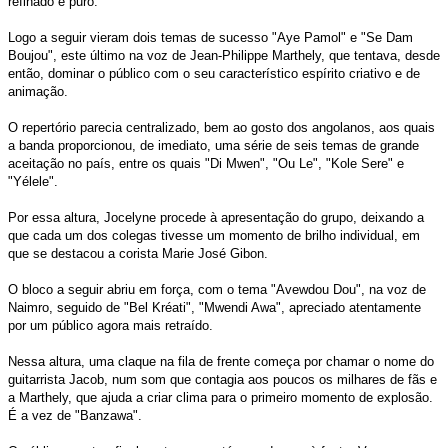
refinado e puro.
Logo a seguir vieram dois temas de sucesso "Aye Pamol" e "Se Dam
Boujou", este último na voz de Jean-Philippe Marthely, que tentava, desde
então, dominar o público com o seu característico espírito criativo e de
animação.
O repertório parecia centralizado, bem ao gosto dos angolanos, aos quais
a banda proporcionou, de imediato, uma série de seis temas de grande
aceitação no país, entre os quais "Di Mwen", "Ou Le", "Kole Sere" e
"Yélele".
Por essa altura, Jocelyne procede à apresentação do grupo, deixando a
que cada um dos colegas tivesse um momento de brilho individual, em
que se destacou a corista Marie José Gibon.
O bloco a seguir abriu em força, com o tema "Avewdou Dou", na voz de
Naimro, seguido de "Bel Kréati", "Mwendi Awa", apreciado atentamente
por um público agora mais retraído.
Nessa altura, uma claque na fila de frente começa por chamar o nome do
guitarrista Jacob, num som que contagia aos poucos os milhares de fãs e
a Marthely, que ajuda a criar clima para o primeiro momento de explosão.
É a vez de "Banzawa".