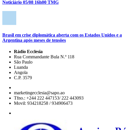
Noticiário 05/08 16h00 TMG
Brasil em crise diplomática aberta com os Estados Unidos e a
Argentina após meses de tensões
Rádio Ecclesia
Rua Commandante Bula N.º 118
São Paulo
Luanda
Angola
C.P. 3579
marketingecclesia@sapo.ao
Tfno.: +244 222 447153/ 222 443093
Movil: 934218258 / 934906473