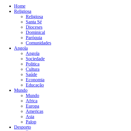
Home
Religiosa
Religiosa
Santa Sé
Dioceses
Dominical
Paróquia
Comunidades
Angola
Angola
Sociedade
Politica
Cultura
Saúde
Economia
Educação
Mundo
Mundo
Africa
Europa
Americas
Asia
Palop
Desporto