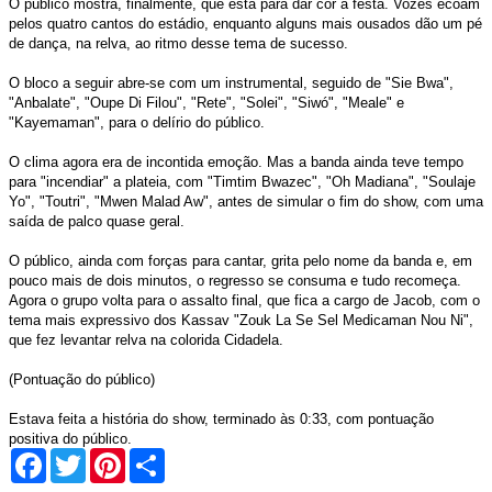
O público mostra, finalmente, que está para dar cor à festa. Vozes ecoam
pelos quatro cantos do estádio, enquanto alguns mais ousados dão um pé
de dança, na relva, ao ritmo desse tema de sucesso.
O bloco a seguir abre-se com um instrumental, seguido de "Sie Bwa",
"Anbalate", "Oupe Di Filou", "Rete", "Solei", "Siwó", "Meale" e
"Kayemaman", para o delírio do público.
O clima agora era de incontida emoção. Mas a banda ainda teve tempo
para "incendiar" a plateia, com "Timtim Bwazec", "Oh Madiana", "Soulaje
Yo", "Toutri", "Mwen Malad Aw", antes de simular o fim do show, com uma
saída de palco quase geral.
O público, ainda com forças para cantar, grita pelo nome da banda e, em
pouco mais de dois minutos, o regresso se consuma e tudo recomeça.
Agora o grupo volta para o assalto final, que fica a cargo de Jacob, com o
tema mais expressivo dos Kassav "Zouk La Se Sel Medicaman Nou Ni",
que fez levantar relva na colorida Cidadela.
(Pontuação do público)
Estava feita a história do show, terminado às 0:33, com pontuação
positiva do público.
Facebook
Twitter
Pinterest
Share