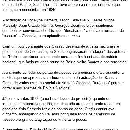
o falecido Patrick Saint-Éloi, mas teve arte para entreter um povo que
começou a conquistar em 1985.
A actuação de Jocelyne Beroard, Jacob Desvarieux, Jean-Philippe
Marthely, Jean-Claude Naimro, Georges Decimus e companheiros
dominou as conversas dos fãs, que "desafiaram" a chuva e tomaram de
"assalto" a Cidadela, para aplaudir as estrelas.
Com um publico amante dos Cassav dezenas de artistas nacionais e
profissionais de Comunicação Social engrossaram a "claque" dos autores
de "Rete", suportando desde cedo uma dura fila à entrada do estádio
nacional, que fazia mudar a rotina no Bairro Nelito Soares e nos arredores.
A enchente ao redor do portão de acesso surpreendia e era crescente, à
medida que se aproximava a hora do início da actuação dos Kassav.
Gente de vários estratos sociais fazia-se à Cidadela, "forçando" gritos e
correria aos agentes da Polícia Nacional.
Já passava das 19:00 (uma hora depois do previsto), quando se
intensificou a correria dos fãs, em direcção ao recinto, onde a cantora
angolana Yola Semedo fazia as honras da casa. O céu continuava
cinzento, ameaçando chuva, mas por quase todos os caminhos de
acesso era grande a agitação de viaturas e peões.
A vencedora do Top dos Mais Queridos cantava ao seu jeito peculiar,