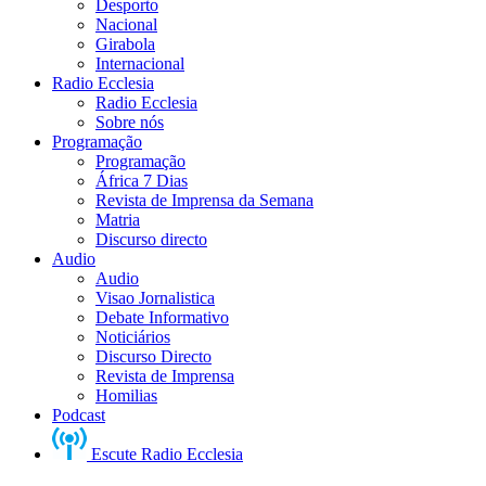
Desporto
Nacional
Girabola
Internacional
Radio Ecclesia
Radio Ecclesia
Sobre nós
Programação
Programação
África 7 Dias
Revista de Imprensa da Semana
Matria
Discurso directo
Audio
Audio
Visao Jornalistica
Debate Informativo
Noticiários
Discurso Directo
Revista de Imprensa
Homilias
Podcast
Escute Radio Ecclesia