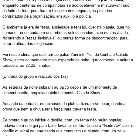
enquanto centenas de compatriotas se acotovelavam e misturavam suor
do lado de fora, para furar o bloqueio dos seguranças privados
contratados pela organização, em auxílio à polícia.
O ambiente já era de festa, ansiedade e tensão, quer na plateia, quer no
camarim, onde cada um dos artistas seleccionados fazia contas à vida,
recorrendo a "rezas invisíveis" ou outras forma de descontracção, para
estar à altura das exigências.
Foi nesse clima que subiram ao palco Yannick, Yuri da Cunha e Calado
Show, antes do momento mais esperado da noite, que começou a agitar a
Cidadela, às 22:22 minutos.
(Entrada do grupo e reacção dos fãs)
As estrelas da noite subiram ao palco depois de um momento de
descontracção, propiciado pelo humorista Calado Show.
Aquando da entrada, os aplausos da plateia fizeram-se notar, dando a
prova que nem a chuva teria força para travar a festa.
De pronto o grupo iniciou o desfile, com um tema não muito popular,
todavia com energia para fazer levantar os fãs. Coube a "Gadé Aw" abrir o
desfile musical de uma banda que conquistou o Mundo, com um zouk