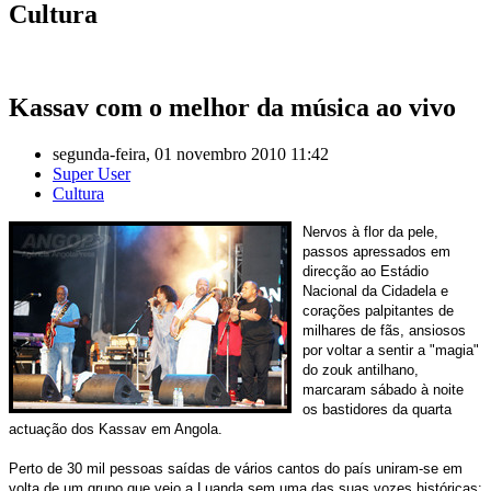
Cultura
Kassav com o melhor da música ao vivo
segunda-feira, 01 novembro 2010 11:42
Super User
Cultura
Nervos à flor da pele,
passos apressados em
direcção ao Estádio
Nacional da Cidadela e
corações palpitantes de
milhares de fãs, ansiosos
por voltar a sentir a "magia"
do zouk antilhano,
marcaram sábado à noite
os bastidores da quarta
actuação dos Kassav em Angola.
Perto de 30 mil pessoas saídas de vários cantos do país uniram-se em
volta de um grupo que veio a Luanda sem uma das suas vozes históricas: