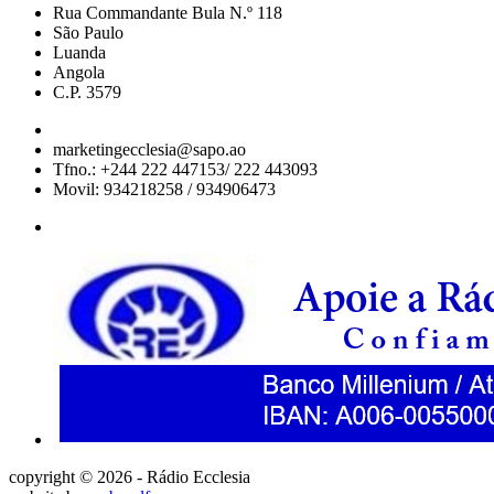
Rua Commandante Bula N.º 118
São Paulo
Luanda
Angola
C.P. 3579
marketingecclesia@sapo.ao
Tfno.: +244 222 447153/ 222 443093
Movil: 934218258 / 934906473
copyright © 2026 - Rádio Ecclesia