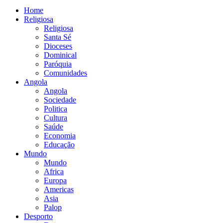
Home
Religiosa
Religiosa
Santa Sé
Dioceses
Dominical
Paróquia
Comunidades
Angola
Angola
Sociedade
Politica
Cultura
Saúde
Economia
Educação
Mundo
Mundo
Africa
Europa
Americas
Asia
Palop
Desporto