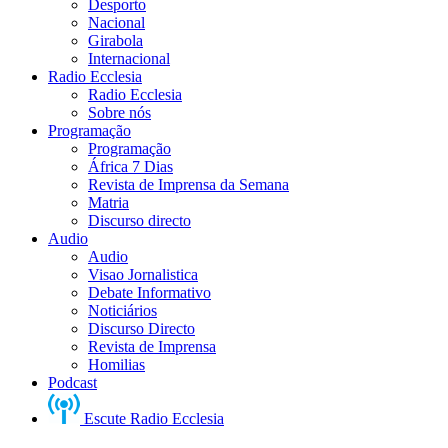
Desporto
Nacional
Girabola
Internacional
Radio Ecclesia
Radio Ecclesia
Sobre nós
Programação
Programação
África 7 Dias
Revista de Imprensa da Semana
Matria
Discurso directo
Audio
Audio
Visao Jornalistica
Debate Informativo
Noticiários
Discurso Directo
Revista de Imprensa
Homilias
Podcast
Escute Radio Ecclesia