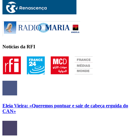
Notícias da RFI
Eleia Vieira: «Queremos pontuar e sair de cabeça erguida do
CAN»