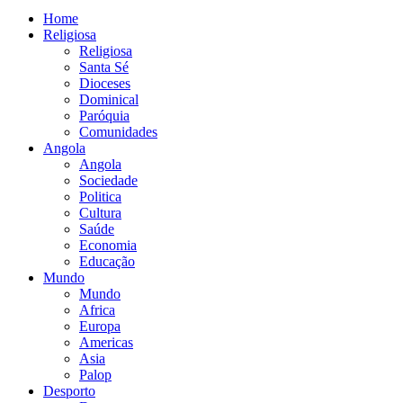
Home
Religiosa
Religiosa
Santa Sé
Dioceses
Dominical
Paróquia
Comunidades
Angola
Angola
Sociedade
Politica
Cultura
Saúde
Economia
Educação
Mundo
Mundo
Africa
Europa
Americas
Asia
Palop
Desporto