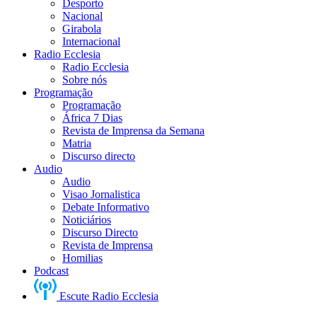
Desporto
Nacional
Girabola
Internacional
Radio Ecclesia
Radio Ecclesia
Sobre nós
Programação
Programação
África 7 Dias
Revista de Imprensa da Semana
Matria
Discurso directo
Audio
Audio
Visao Jornalistica
Debate Informativo
Noticiários
Discurso Directo
Revista de Imprensa
Homilias
Podcast
Escute Radio Ecclesia