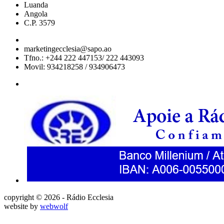
Luanda
Angola
C.P. 3579
marketingecclesia@sapo.ao
Tfno.: +244 222 447153/ 222 443093
Movil: 934218258 / 934906473
copyright © 2026 - Rádio Ecclesia
website by
webwolf