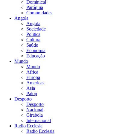
Dominical
Paróquia
Comunidades
Angola
Angola
Sociedade
Politica
Cultura
Saúde
Economia
Educação
Mundo
Mundo
Africa
Europa
Americas
Asia
Palop
Desporto
Desporto
Nacional
Girabola
Internacional
Radio Ecclesia
Radio Ecclesia