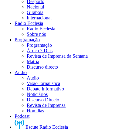
Desporto
Nacional
Girabola
Internacional
Radio Ecclesia
Radio Ecclesia
Sobre nós
Programação
Programação
África 7 Dias
Revista de Imprensa da Semana
Matria
Discurso directo
Audio
Audio
Visao Jornalistica
Debate Informativo
Noticiários
Discurso Directo
Revista de Imprensa
Homilias
Podcast
Escute Radio Ecclesia