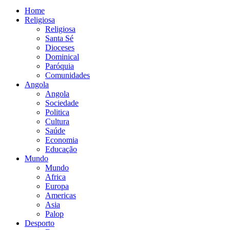
Home
Religiosa
Religiosa
Santa Sé
Dioceses
Dominical
Paróquia
Comunidades
Angola
Angola
Sociedade
Politica
Cultura
Saúde
Economia
Educação
Mundo
Mundo
Africa
Europa
Americas
Asia
Palop
Desporto