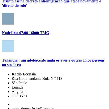
Trump assina decreto anti-imigração que ataca novamente o
'direito do solo'
Noticiário 07/08 16h00 TMG
Tailândia : um adolescente mata os avós e outras cinco pessoas
no seu liceu
Rádio Ecclesia
Rua Commandante Bula N.º 118
São Paulo
Luanda
Angola
C.P. 3579
marketingecclesia@sapo.ao