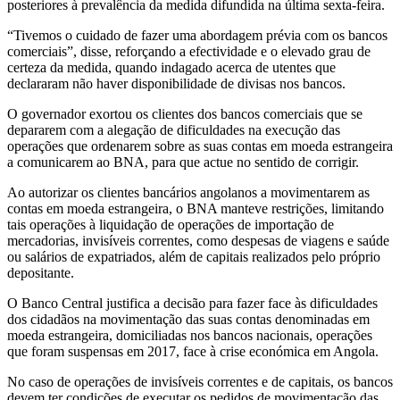
posteriores à prevalência da medida difundida na última sexta-feira.
“Tivemos o cuidado de fazer uma abordagem prévia com os bancos
comerciais”, disse, reforçando a efectividade e o elevado grau de
certeza da medida, quando indagado acerca de utentes que
declararam não haver disponibilidade de divisas nos bancos.
O governador exortou os clientes dos bancos comerciais que se
depararem com a alegação de dificuldades na execução das
operações que ordenarem sobre as suas contas em moeda estrangeira
a comunicarem ao BNA, para que actue no sentido de corrigir.
Ao autorizar os clientes bancários angolanos a movimentarem as
contas em moeda estrangeira, o BNA manteve restrições, limitando
tais operações à liquidação de operações de importação de
mercadorias, invisíveis correntes, como despesas de viagens e saúde
ou salários de expatriados, além de capitais realizados pelo próprio
depositante.
O Banco Central justifica a decisão para fazer face às dificuldades
dos cidadãos na movimentação das suas contas denominadas em
moeda estrangeira, domiciliadas nos bancos nacionais, operações
que foram suspensas em 2017, face à crise económica em Angola.
No caso de operações de invisíveis correntes e de capitais, os bancos
devem ter condições de executar os pedidos de movimentação das