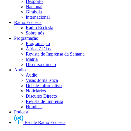
Desporto
Nacional
Girabola
Internacional
Radio Ecclesia
Radio Ecclesia
Sobre nós
Programação
Programação
África 7 Dias
Revista de Imprensa da Semana
Matria
Discurso directo
Audio
Audio
Visao Jornalistica
Debate Informativo
Noticiários
Discurso Directo
Revista de Imprensa
Homilias
Podcast
Escute Radio Ecclesia