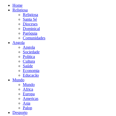
Home
Religiosa
Religiosa
Santa Sé
Dioceses
Dominical
Paróquia
Comunidades
Angola
Angola
Sociedade
Politica
Cultura
Saúde
Economia
Educação
Mundo
Mundo
Africa
Europa
Americas
Asia
Palop
Desporto