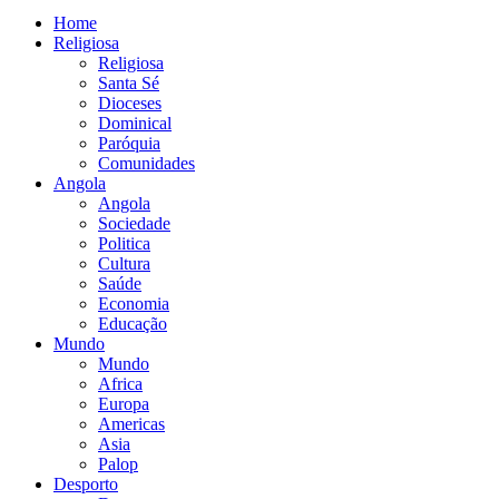
Home
Religiosa
Religiosa
Santa Sé
Dioceses
Dominical
Paróquia
Comunidades
Angola
Angola
Sociedade
Politica
Cultura
Saúde
Economia
Educação
Mundo
Mundo
Africa
Europa
Americas
Asia
Palop
Desporto