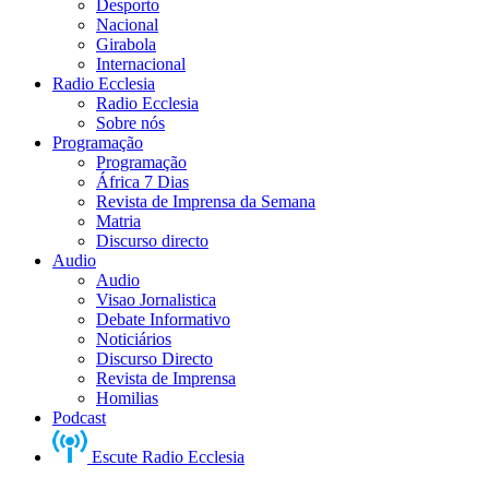
Desporto
Nacional
Girabola
Internacional
Radio Ecclesia
Radio Ecclesia
Sobre nós
Programação
Programação
África 7 Dias
Revista de Imprensa da Semana
Matria
Discurso directo
Audio
Audio
Visao Jornalistica
Debate Informativo
Noticiários
Discurso Directo
Revista de Imprensa
Homilias
Podcast
Escute Radio Ecclesia