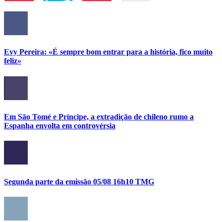
Evy Pereira: «É sempre bom entrar para a história, fico muito
feliz»
Em São Tomé e Príncipe, a extradição de chileno rumo a
Espanha envolta em controvérsia
Segunda parte da emissão 05/08 16h10 TMG