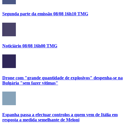
Segunda parte da emissão 08/08 16h10 TMG
Noticiário 08/08 16h00 TMG
Drone com "grande quantidade de explosivos" despenha-se na
Bulgária "sem fazer vítimas"
Espanha passa a efectuar controlos a quem vem de Itália em
resposta a medida semelhante de Meloni