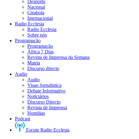
Desporto
Nacional
Girabola
Internacional
Radio Ecclesia
Radio Ecclesia
Sobre nós
Programação
Programação
África 7 Dias
Revista de Imprensa da Semana
Matria
Discurso directo
Audio
Audio
Visao Jornalistica
Debate Informativo
Noticiários
Discurso Directo
Revista de Imprensa
Homilias
Podcast
Escute Radio Ecclesia