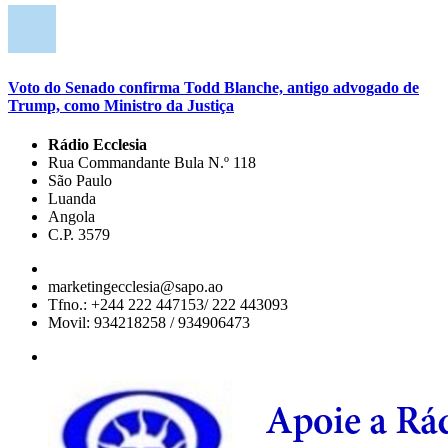
Voto do Senado confirma Todd Blanche, antigo advogado de
Trump, como Ministro da Justiça
Rádio Ecclesia
Rua Commandante Bula N.º 118
São Paulo
Luanda
Angola
C.P. 3579
marketingecclesia@sapo.ao
Tfno.: +244 222 447153/ 222 443093
Movil: 934218258 / 934906473