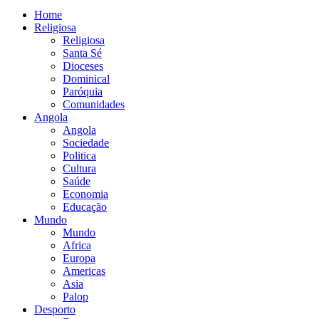
Home
Religiosa
Religiosa
Santa Sé
Dioceses
Dominical
Paróquia
Comunidades
Angola
Angola
Sociedade
Politica
Cultura
Saúde
Economia
Educação
Mundo
Mundo
Africa
Europa
Americas
Asia
Palop
Desporto