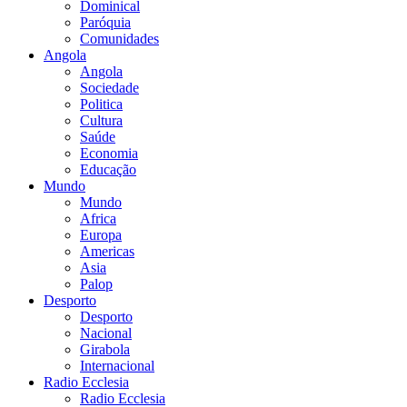
Dominical
Paróquia
Comunidades
Angola
Angola
Sociedade
Politica
Cultura
Saúde
Economia
Educação
Mundo
Mundo
Africa
Europa
Americas
Asia
Palop
Desporto
Desporto
Nacional
Girabola
Internacional
Radio Ecclesia
Radio Ecclesia