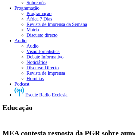
Sobre nós
Programação
Programação
África 7 Dias
Revista de Imprensa da Semana
Matria
Discurso directo
Audio
Audio
Visao Jornalistica
Debate Informativo
Noticiários
Discurso Directo
Revista de Imprensa
Homilias
Podcast
Escute Radio Ecclesia
Educação
MEA contesta resposta da PGR sobre aume