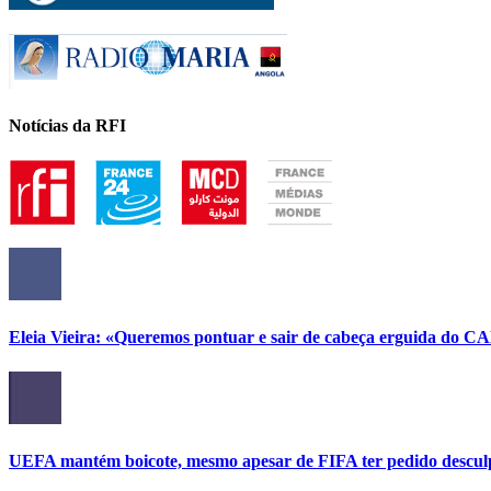
Notícias da RFI
Eleia Vieira: «Queremos pontuar e sair de cabeça erguida do C
UEFA mantém boicote, mesmo apesar de FIFA ter pedido descul